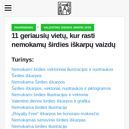
›
PAGRINDINIS
VALENTINO DIENOS AMATAI 2026
11 geriausių vietų, kur rasti
nemokamų širdies iškarpų vaizdų
Turinys:
Nemokami širdies vektoriniai iliustracijos ir nuotraukos
Širdies iškarpos
Nemokama Širdies iškarpos
Širdies iškarpos, vektoriai, nuotraukos ir piktogramos
Nemokami širdies iliustracijos ir vektoriai
Valentino dienos širdies iškarpos ir grafika
Nemokama širdies iliustracija
„Royalty Free“ iškarpos be honoraro mokesčio
Nemokamas senovinis širdies iškarpas
Nemokama širdies iliustracija