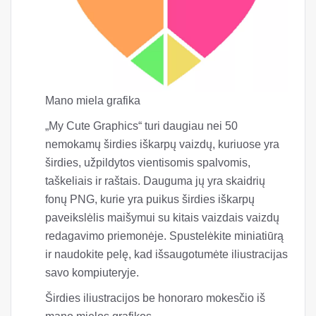
Mano miela grafika
„My Cute Graphics“ turi daugiau nei 50
nemokamų širdies iškarpų vaizdų, kuriuose yra
širdies, užpildytos vientisomis spalvomis,
taškeliais ir raštais. Dauguma jų yra skaidrių
fonų PNG, kurie yra puikus širdies iškarpų
paveikslėlis maišymui su kitais vaizdais vaizdų
redagavimo priemonėje. Spustelėkite miniatiūrą
ir naudokite pelę, kad išsaugotumėte iliustracijas
savo kompiuteryje.
Širdies iliustracijos be honoraro mokesčio iš