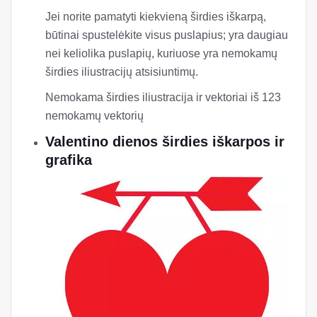
Jei norite pamatyti kiekvieną širdies iškarpą,
būtinai spustelėkite visus puslapius; yra daugiau
nei keliolika puslapių, kuriuose yra nemokamų
širdies iliustracijų atsisiuntimų.
Nemokama širdies iliustracija ir vektoriai iš 123
nemokamų vektorių
Valentino dienos širdies iškarpos ir
grafika