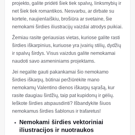
projekto, galite pridėti šiek tiek spalvų, linksmybių ir
net šiek tiek romantikos. Nesvarbu, ar dirbate su
kortele, naujienlaiškiu, brošiūra ar svetaine, šie
nemokami širdies iliustracijų vaizdai atrodys puikiai.
Žemiau rasite geriausias vietas, kuriose galite rasti
širdies iškarpinius, kuriuose yra įvairių stilių, dydžių
ir spalvų širdys. Visus vaizdus galite nemokamai
naudoti savo asmeniniams projektams.
Jei negalite gauti pakankamai šio nemokamo
širdies iškarpų, būtinai peržiūrėkite mano
nemokamų Valentino dienos iškarpų sąrašą, kur
rasite daugiau širdžių, taip pat kupidonų ir gėlių.
Ieškote širdies atspausdinti? Išbandykite šiuos
nemokamus širdies šablonus ir trafaretus!
Nemokami širdies vektoriniai
iliustracijos ir nuotraukos