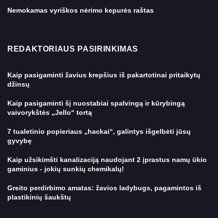
Nemokamas vyriškos nėrimo kepurės raštas
REDAKTORIAUS PASIRINKIMAS
Kaip pasigaminti žavius ​​krepšius iš pakartotinai pritaikytų
džinsų
Kaip pasigaminti šį nuostabiai spalvingą ir kūrybingą
vaivorykštės „Jello“ tortą
7 tualetinio popieriaus „hackai“, galintys išgelbėti jūsų
gyvybę
Kaip užsikimšti kanalizaciją naudojant 2 įprastus namų ūkio
gaminius - jokių sunkių chemikalų!
Greito perdirbimo amatas: žavios ladybugs, pagamintos iš
plastikinių šaukštų