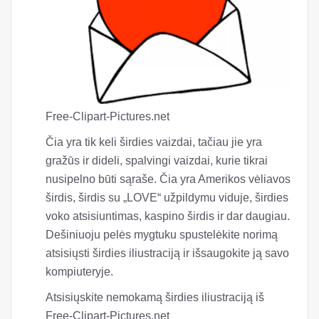
Free-Clipart-Pictures.net
Čia yra tik keli širdies vaizdai, tačiau jie yra
gražūs ir dideli, spalvingi vaizdai, kurie tikrai
nusipelno būti sąraše. Čia yra Amerikos vėliavos
širdis, širdis su „LOVE“ užpildymu viduje, širdies
voko atsisiuntimas, kaspino širdis ir dar daugiau.
Dešiniuoju pelės mygtuku spustelėkite norimą
atsisiųsti širdies iliustraciją ir išsaugokite ją savo
kompiuteryje.
Atsisiųskite nemokamą širdies iliustraciją iš
Free-Clipart-Pictures.net