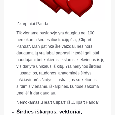
Iškarpiniai Panda
Tik viename puslapyje yra daugiau nei 100
nemokamų širdies iliustracijų čia, „Clipart
Panda“. Man patinka šie vaizdai, nes nors
dauguma jų yra labai paprasti ir todėl gali būti
naudojami bet kokiems tikslams, kiekvienas iš jų
vis dar yra unikalus iš kitų. Yra mėlynos širdies
iliustracijos, raudonos, anatominės širdys,
tuščiavidurės širdys, iliustracijos su keliomis
širdimis viename, iškarpinės, kuriose sakoma
„meilė“ ir dar daugiau.
Nemokamas „Heart Clipart“ iš „Clipart Panda“
Širdies iškarpos, vektoriai,