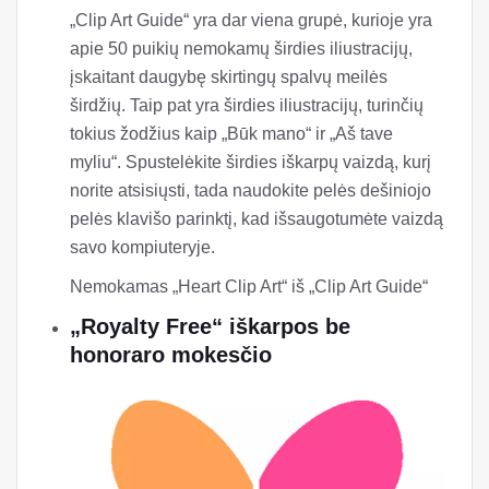
„Clip Art Guide“ yra dar viena grupė, kurioje yra
apie 50 puikių nemokamų širdies iliustracijų,
įskaitant daugybę skirtingų spalvų meilės
širdžių. Taip pat yra širdies iliustracijų, turinčių
tokius žodžius kaip „Būk mano“ ir „Aš tave
myliu“. Spustelėkite širdies iškarpų vaizdą, kurį
norite atsisiųsti, tada naudokite pelės dešiniojo
pelės klavišo parinktį, kad išsaugotumėte vaizdą
savo kompiuteryje.
Nemokamas „Heart Clip Art“ iš „Clip Art Guide“
„Royalty Free“ iškarpos be
honoraro mokesčio