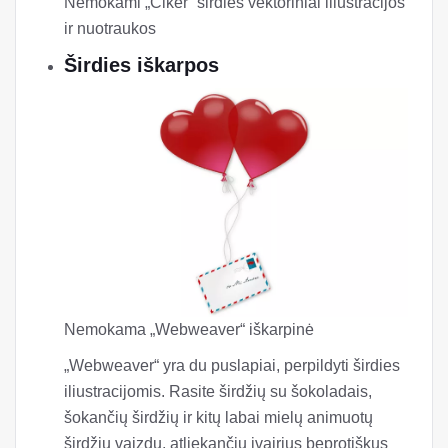
Nemokami „Clker“ širdies vektoriniai iliustracijos
ir nuotraukos
Širdies iškarpos
Nemokama „Webweaver“ iškarpinė
„Webweaver“ yra du puslapiai, perpildyti širdies
iliustracijomis. Rasite širdžių su šokoladais,
šokančių širdžių ir kitų labai mielų animuotų
širdžių vaizdų, atliekančių įvairius beprotiškus