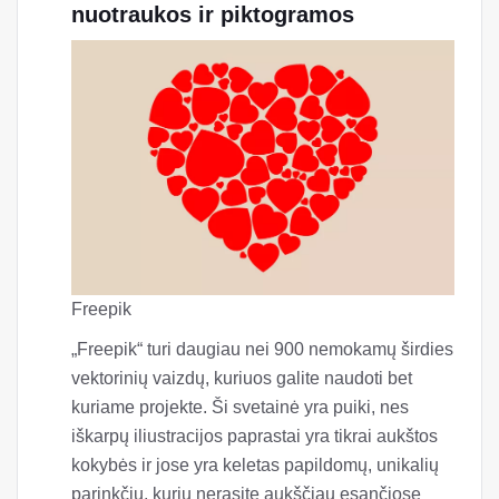
nuotraukos ir piktogramos
Freepik
„Freepik“ turi daugiau nei 900 nemokamų širdies
vektorinių vaizdų, kuriuos galite naudoti bet
kuriame projekte. Ši svetainė yra puiki, nes
iškarpų iliustracijos paprastai yra tikrai aukštos
kokybės ir jose yra keletas papildomų, unikalių
parinkčių, kurių nerasite aukščiau esančiose