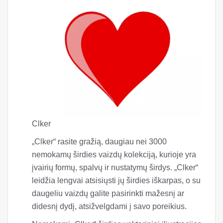
Clker
„Clker“ rasite gražią, daugiau nei 3000
nemokamų širdies vaizdų kolekciją, kurioje yra
įvairių formų, spalvų ir nustatymų širdys. „Clker“
leidžia lengvai atsisiųsti jų širdies iškarpas, o su
daugeliu vaizdų galite pasirinkti mažesnį ar
didesnį dydį, atsižvelgdami į savo poreikius.