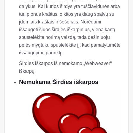
dalykus. Kai kurios širdys yra tuščiavidurės arba
turi plonus kraštus, o kitos yra daug spalvų su
įdomiais kraštais ir šešėliais. Norėdami
išsaugoti šiuos širdies iškarpinius, vieną kartą
spustelėkite norimą vaizdą, tada dešiniuoju
pelės mygtuku spustelėkite jį, kad pamatytumėte
išsaugojimo parinktį.
Širdies iškarpos iš nemokamo „Webweaver“
iškarpų
Nemokama Širdies iškarpos