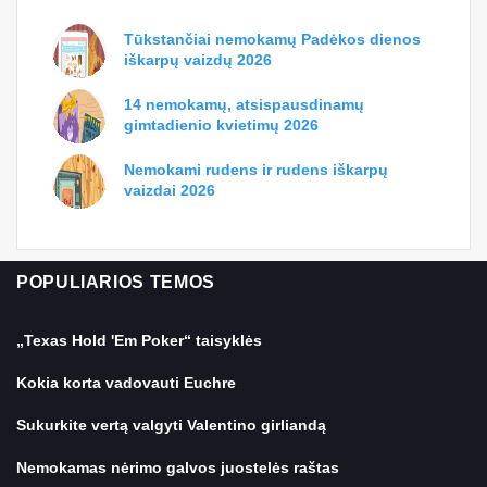
Tūkstančiai nemokamų Padėkos dienos
iškarpų vaizdų 2026
14 nemokamų, atsispausdinamų
gimtadienio kvietimų 2026
Nemokami rudens ir rudens iškarpų
vaizdai 2026
POPULIARIOS TEMOS
„Texas Hold 'Em Poker“ taisyklės
Kokia korta vadovauti Euchre
Sukurkite vertą valgyti Valentino girliandą
Nemokamas nėrimo galvos juostelės raštas