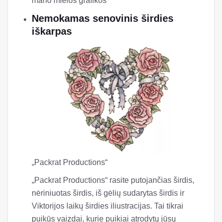
mano mielos grafikos
Nemokamas senovinis širdies
iškarpas
„Packrat Productions“
„Packrat Productions“ rasite putojančias širdis,
nėriniuotas širdis, iš gėlių sudarytas širdis ir
Viktorijos laikų širdies iliustracijas. Tai tikrai
puikūs vaizdai, kurie puikiai atrodytų jūsų