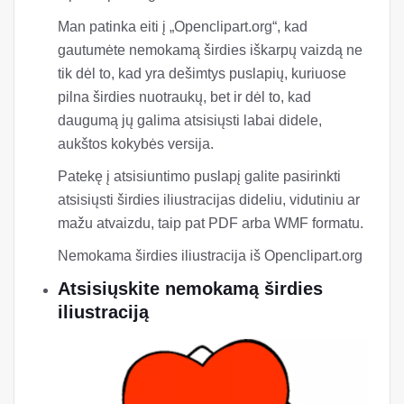
Man patinka eiti į „Openclipart.org“, kad
gautumėte nemokamą širdies iškarpų vaizdą ne
tik dėl to, kad yra dešimtys puslapių, kuriuose
pilna širdies nuotraukų, bet ir dėl to, kad
daugumą jų galima atsisiųsti labai didele,
aukštos kokybės versija.
Patekę į atsisiuntimo puslapį galite pasirinkti
atsisiųsti širdies iliustracijas dideliu, vidutiniu ar
mažu atvaizdu, taip pat PDF arba WMF formatu.
Nemokama širdies iliustracija iš Openclipart.org
Atsisiųskite nemokamą širdies
iliustraciją