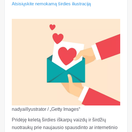
Atsisiųskite nemokamą širdies iliustraciją
nadyaillyustrator / „Getty Images“
Pridėję keletą širdies iškarpų vaizdų ir širdžių
nuotraukų prie naujausio spausdinto ar internetinio