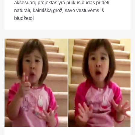
aksesuarų projektas yra puikus būdas pridėti
natūralų kaimišką grožį savo vestuvėms iš
biudžeto!