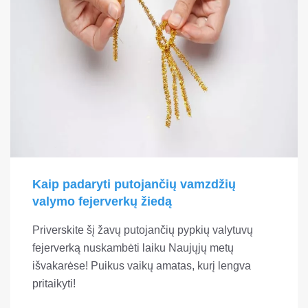
Kaip padaryti putojančių vamzdžių
valymo fejerverkų žiedą
Priverskite šį žavų putojančių pypkių valytuvų
fejerverką nuskambėti laiku Naujųjų metų
išvakarėse! Puikus vaikų amatas, kurį lengva
pritaikyti!