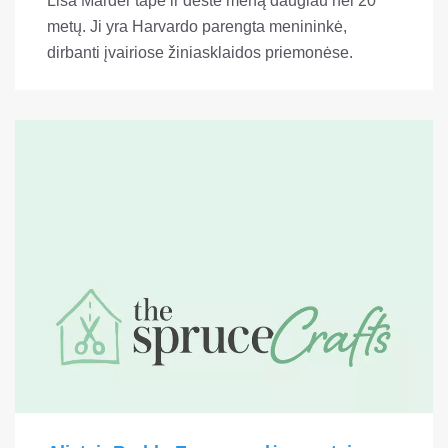
Lisa Marder tapė ir dėstė meną daugiau nei 20
metų. Ji yra Harvardo parengta menininkė,
dirbanti įvairiose žiniasklaidos priemonėse.