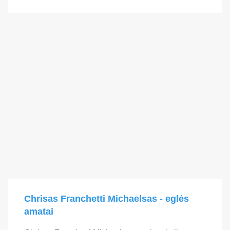
Chrisas Franchetti Michaelsas - eglės
amatai