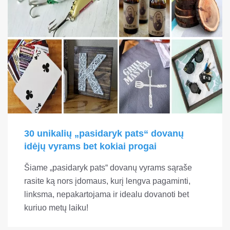
30 unikalių „pasidaryk pats“ dovanų
idėjų vyrams bet kokiai progai
Šiame „pasidaryk pats“ dovanų vyrams sąraše
rasite ką nors įdomaus, kurį lengva pagaminti,
linksma, nepakartojama ir idealu dovanoti bet
kuriuo metų laiku!