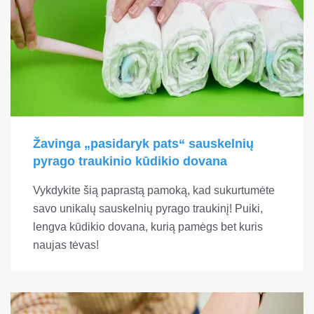
Žavinga „pasidaryk pats“ sauskelnių
pyrago traukinio kūdikio dovana
Vykdykite šią paprastą pamoką, kad sukurtumėte
savo unikalų sauskelnių pyrago traukinį! Puiki,
lengva kūdikio dovana, kurią pamėgs bet kuris
naujas tėvas!