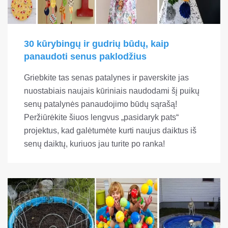
30 kūrybingų ir gudrių būdų, kaip
panaudoti senus paklodžius
Griebkite tas senas patalynes ir paverskite jas
nuostabiais naujais kūriniais naudodami šį puikų
senų patalynės panaudojimo būdų sąrašą!
Peržiūrėkite šiuos lengvus „pasidaryk pats“
projektus, kad galėtumėte kurti naujus daiktus iš
senų daiktų, kuriuos jau turite po ranka!