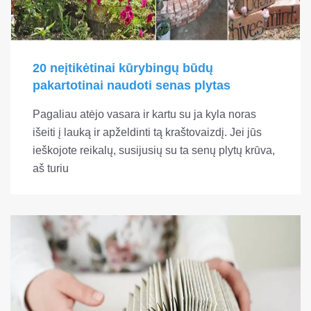
20 neįtikėtinai kūrybingų būdų
pakartotinai naudoti senas plytas
Pagaliau atėjo vasara ir kartu su ja kyla noras
išeiti į lauką ir apželdinti tą kraštovaizdį. Jei jūs
ieškojote reikalų, susijusių su ta senų plytų krūva,
aš turiu