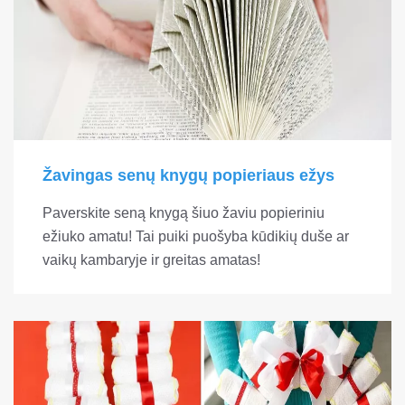
Žavingas senų knygų popieriaus ežys
Paverskite seną knygą šiuo žaviu popieriniu
ežiuko amatu! Tai puiki puošyba kūdikių duše ar
vaikų kambaryje ir greitas amatas!