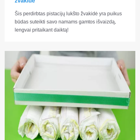
žvakidė
Šis perdirbtas pistacijų lukšto žvakidė yra puikus
būdas suteikti savo namams gamtos išvaizdą,
lengvai pritaikant daiktą!