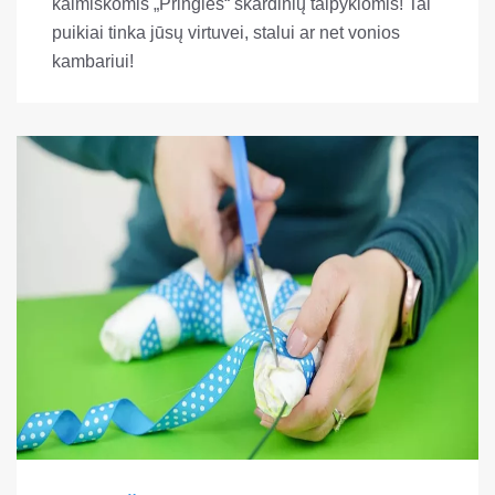
kaimiškomis „Pringles“ skardinių talpyklomis! Tai
puikiai tinka jūsų virtuvei, stalui ar net vonios
kambariui!