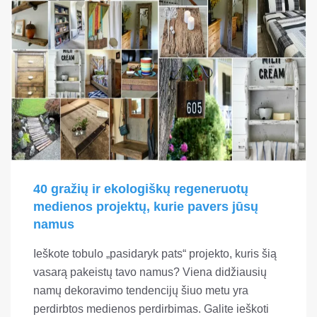
40 gražių ir ekologiškų regeneruotų
medienos projektų, kurie pavers jūsų
namus
Ieškote tobulo „pasidaryk pats“ projekto, kuris šią
vasarą pakeistų tavo namus? Viena didžiausių
namų dekoravimo tendencijų šiuo metu yra
perdirbtos medienos perdirbimas. Galite ieškoti