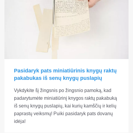
Pasidaryk pats miniatiūrinis knygų raktų
pakabukas iš senų knygų puslapių
Vykdykite šį žingsnis po žingsnio pamoką, kad
padarytumėte miniatiūrinį knygos raktų pakabuką
iš senų knygų puslapių, kai kurių kamščių ir kelių
paprastų veiksmų! Puiki pasidaryk pats dovanų
idėja!