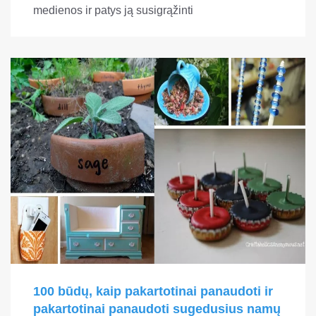
medienos ir patys ją susigrąžinti
100 būdų, kaip pakartotinai panaudoti ir
pakartotinai panaudoti sugedusius namų