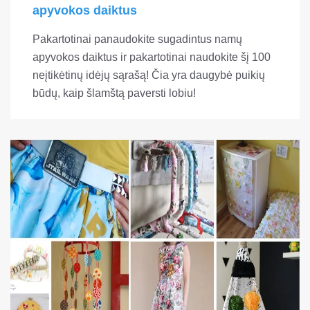
apyvokos daiktus
Pakartotinai panaudokite sugadintus namų
apyvokos daiktus ir pakartotinai naudokite šį 100
neįtikėtinų idėjų sąrašą! Čia yra daugybė puikių
būdų, kaip šlamštą paversti lobiu!