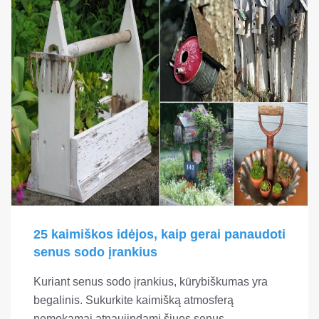
25 kaimiškos idėjos, kaip gerai panaudoti
senus sodo įrankius
Kuriant senus sodo įrankius, kūrybiškumas yra
begalinis. Sukurkite kaimišką atmosferą
nemokamai atnaujindami šiuos senus