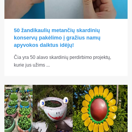
50 žandikaulių metančių skardinių
konservų pakėlimo į gražius namų
apyvokos daiktus idėjų!
Čia yra 50 alavo skardinių perdirbimo projektų,
kurie jus užims ...