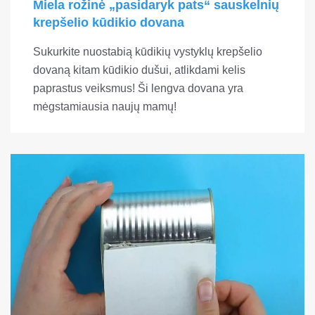
Miela rožinė „pasidaryk pats“ sauskelnių
krepšelio kūdikio dovana
Sukurkite nuostabią kūdikių vystyklų krepšelio
dovaną kitam kūdikio dušui, atlikdami kelis
paprastus veiksmus! Ši lengva dovana yra
mėgstamiausia naujų mamų!