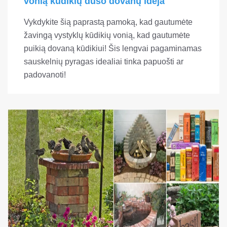
vonią kūdikių dušo dovanų idėja
Vykdykite šią paprastą pamoką, kad gautumėte
žavingą vystyklų kūdikių vonią, kad gautumėte
puikią dovaną kūdikiui! Šis lengvai pagaminamas
sauskelnių pyragas idealiai tinka papuošti ar
padovanoti!