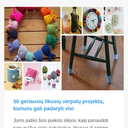
50 geriausių likusių verpalų projektų,
kuriuos gali padaryti visi
Jums patiks šios puikios idėjos, kaip panaudoti
tuos mažus siūlų gabaliukus, likusius iš nėrimo