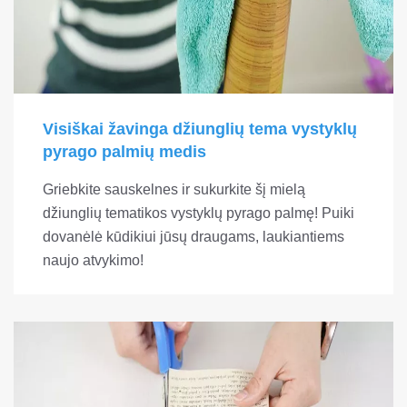
Visiškai žavinga džiunglių tema vystyklų
pyrago palmių medis
Griebkite sauskelnes ir sukurkite šį mielą
džiunglių tematikos vystyklų pyrago palmę! Puiki
dovanėlė kūdikiui jūsų draugams, laukiantiems
naujo atvykimo!