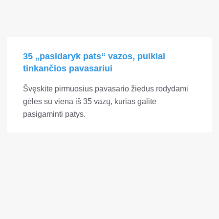
35 „pasidaryk pats“ vazos, puikiai
tinkančios pavasariui
Švęskite pirmuosius pavasario žiedus rodydami
gėles su viena iš 35 vazų, kurias galite
pasigaminti patys.