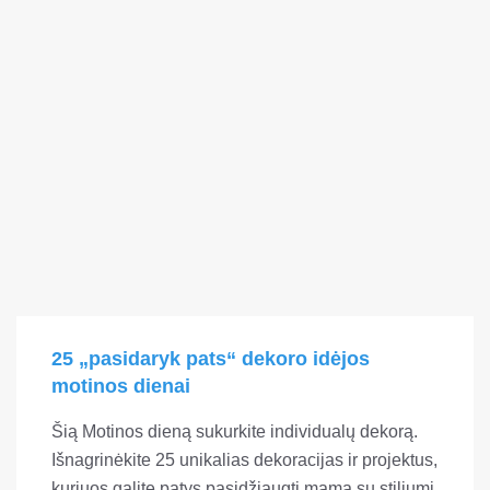
25 „pasidaryk pats“ dekoro idėjos
motinos dienai
Šią Motinos dieną sukurkite individualų dekorą.
Išnagrinėkite 25 unikalias dekoracijas ir projektus,
kuriuos galite patys pasidžiaugti mama su stiliumi.