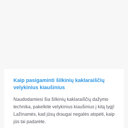
Kaip pasigaminti šilkinių kaklaraiščių
velykinius kiaušinius
Naudodamiesi šia šilkinių kaklaraiščių dažymo
technika, pakelkite velykinius kiaušinius į kitą lygį!
Lažinamės, kad jūsų draugai negalės atspėti, kaip
jūs tai padarėte.