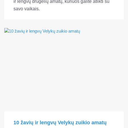
ir lengvų drugelių amatų, kuriuos galite atlikti su
savo vaikais.
10 žavių ir lengvų Velykų zuikio amatų