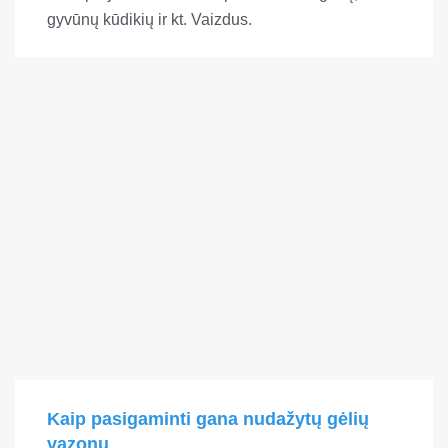
gyvūnų kūdikių ir kt. Vaizdus.
Kaip pasigaminti gana nudažytų gėlių
vazonų