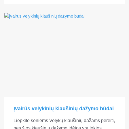
Įvairūs velykinių kiaušinių dažymo būdai
Liepkite seniems Velykų kiaušinių dažams pereiti,
nes šios kiaušinių dažymo idėjos yra tokios