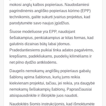
mokosi anglų kalbos popieriaus. Naudodamiesi
pagrindinėmis angliško popieriaus kūrimo (EPP)
technikomis, galite sukurti įvairius projektus, kad
parodytumėte savo naujus įgūdžius.
Šiuose modeliuose yra EPP, naudojant
šešiakampius, penkiakampius ar kitas formas, kad
galutinis dizainas būtų labai įdomus.
Pradedantiesiems puikiai tinka adatos pagalvėms,
krepšiams, padėkliukams, puodelių kilimėliams ir
net pilno dydžio antklodėms.
Daugelis nemokamų angliškų popieriaus gabalų
šablonų apima šablonus, kurių jums reikia
kiekvienam projektui, tačiau, jei reikia, yra daugybė
nemokamų šešiakampių šablonų. Paprasčiausiai
atsispausdinkite ir iškirpkite juos naudoti.
Naudokitės šiomis instrukcijomis, kad išmoktumėte