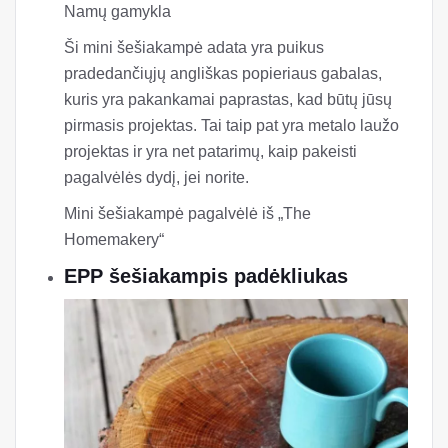
Namų gamykla
Ši mini šešiakampė adata yra puikus
pradedančiųjų angliškas popieriaus gabalas,
kuris yra pakankamai paprastas, kad būtų jūsų
pirmasis projektas. Tai taip pat yra metalo laužo
projektas ir yra net patarimų, kaip pakeisti
pagalvėlės dydį, jei norite.
Mini šešiakampė pagalvėlė iš „The
Homemakery“
EPP šešiakampis padėkliukas