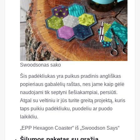
Swoodsonas sako
Šis padėkliukas yra puikus pradinis angliškas
popieriaus gabalėlių raštas, nes jame kaip gėlė
naudojami tik septyni šešiakampiai, persiūti.
Atgal su veltiniu ir jūs turite greitą projektą, kuris
taps puikiu padėkliuku, puodeliu ar puodo
laikikliu.
„EPP Hexagon Coaster“ iš „Swoodson Says“
Šilumos paketas su gražia