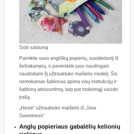
Siūti saldumą
Paimkite savo anglišką popierių, susidedantį iš
šešiakampių, ir paverskite juos naudingais
naudodami šį užtrauktuko maišelio modelį. Šis
nemokamas šablonas apima visų instrukcijų ir
šablonų atsisiuntimą, taip pat mokomąjį vaizdo
įrašą.
„Hexie“ užtrauktuko maišelis iš „Sew
Sweetness“
Anglų popieriaus gabalėlių kelionių