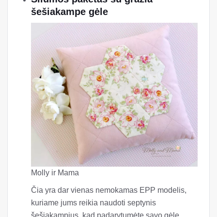
šešiakampe gėle
Molly ir Mama
Čia yra dar vienas nemokamas EPP modelis,
kuriame jums reikia naudoti septynis
šešiakampius, kad padarytumėte savo gėlę.