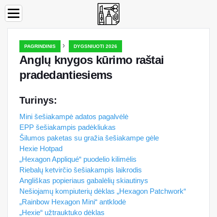
›
PAGRINDINIS
DYGSNIUOTI 2026
Anglų knygos kūrimo raštai
pradedantiesiems
Turinys:
Mini šešiakampė adatos pagalvėlė
EPP šešiakampis padėkliukas
Šilumos paketas su gražia šešiakampe gėle
Hexie Hotpad
„Hexagon Appliqué“ puodelio kilimėlis
Riebalų ketvirčio šešiakampis laikrodis
Angliškas popieriaus gabalėlių skiautinys
Nešiojamų kompiuterių dėklas „Hexagon Patchwork“
„Rainbow Hexagon Mini“ antklodė
„Hexie“ užtrauktuko dėklas