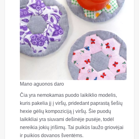
Mano aguonos daro
Čia yra nemokamas puodo laikiklio modelis,
kuris pakelia jį į viršų, pridedant paprastą šešių
hexie gėlių kompoziciją į viršų. Šie puodų
laikikliai yra siuvami dešinėje pusėje, todėl
nereikia jokių įrišimų. Tai puikūs laužo griovėjai
ir puikios dovanos šventėms.