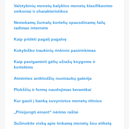
Valstybinių monetų kalyklos monetų klasifikavimo
veiksniai ir charakteristikos
Nemokamų žurnalų kortelių spausdinamų failų
radimas internete
Kaip pridėti pagalį pagalvę
Kokybiško traukinių rinkinio pasirinkimas
Kaip pasigaminti gėlių užrašų knygoms ir
kortelėms
Atminties antklodžių nuotraukų galerija
Plokščių ir formų naudojimas keramikai
Kur gauti į banką suvyniotus monetų ritinius
„Prisijungti einant“ nėrimo raštai
Sužinokite viską apie tinkamą monetų šou etiketą