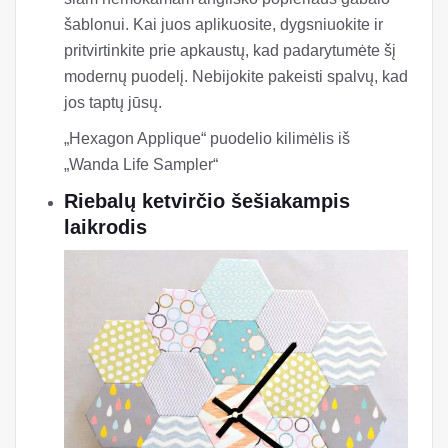
šablonui. Kai juos aplikuosite, dygsniuokite ir
pritvirtinkite prie apkaustų, kad padarytumėte šį
modernų puodelį. Nebijokite pakeisti spalvų, kad
jos taptų jūsų.
„Hexagon Applique“ puodelio kilimėlis iš
„Wanda Life Sampler“
Riebalų ketvirčio šešiakampis
laikrodis