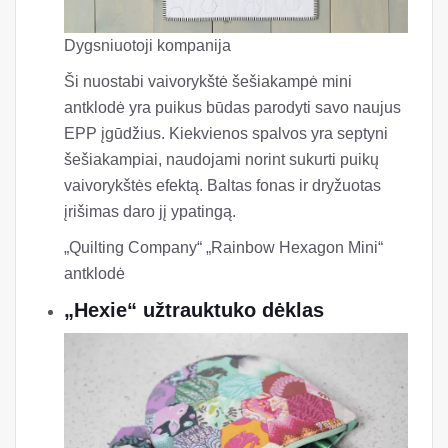
Dygsniuotoji kompanija
Ši nuostabi vaivorykštė šešiakampė mini
antklodė yra puikus būdas parodyti savo naujus
EPP įgūdžius. Kiekvienos spalvos yra septyni
šešiakampiai, naudojami norint sukurti puikų
vaivorykštės efektą. Baltas fonas ir dryžuotas
įrišimas daro jį ypatingą.
„Quilting Company“ „Rainbow Hexagon Mini“
antklodė
„Hexie“ užtrauktuko dėklas