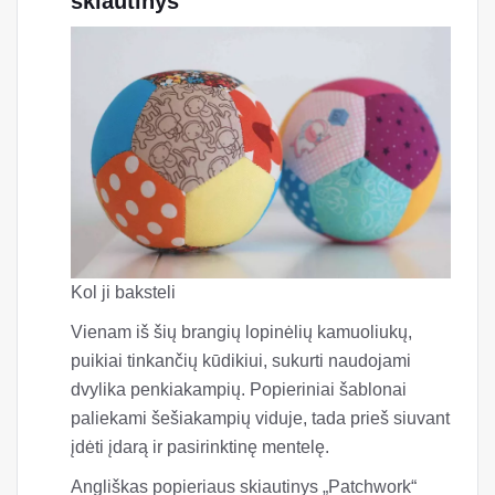
skiautinys
Kol ji baksteli
Vienam iš šių brangių lopinėlių kamuoliukų,
puikiai tinkančių kūdikiui, sukurti naudojami
dvylika penkiakampių. Popieriniai šablonai
paliekami šešiakampių viduje, tada prieš siuvant
įdėti įdarą ir pasirinktinę mentelę.
Angliškas popieriaus skiautinys „Patchwork“