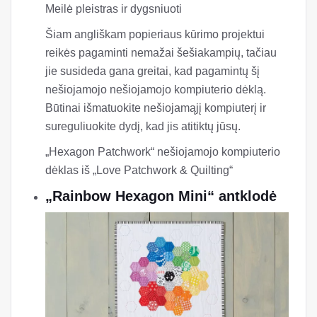
Meilė pleistras ir dygsniuoti
Šiam angliškam popieriaus kūrimo projektui
reikės pagaminti nemažai šešiakampių, tačiau
jie susideda gana greitai, kad pagamintų šį
nešiojamojo nešiojamojo kompiuterio dėklą.
Būtinai išmatuokite nešiojamąjį kompiuterį ir
sureguliuokite dydį, kad jis atitiktų jūsų.
„Hexagon Patchwork“ nešiojamojo kompiuterio
dėklas iš „Love Patchwork & Quilting“
„Rainbow Hexagon Mini“ antklodė