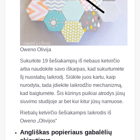
Oweno Olivija
Sukurkite 19 šešiakampių iš riebaus ketvirčio
arba naudokite savo iškarpas, kad sukurtumėte
šį nuostabų laikrodį. Siūkite juos kartu, kaip
nurodyta, tada įdiekite laikrodžio mechanizmą,
kad baigtumėte. Šis kūrinys puikiai atrodys jūsų
siuvimo studijoje ar bet kur kitur jūsų namuose.
Riebalų ketvirčio šešiakampis laikrodis iš
Oweno „Olivijos“
Angliškas popieriaus gabalėlių