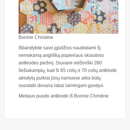
Bonnie Christine
Išbandykite savo įgūdžius naudodami šį
nemokamą anglišką popieriaus skiautinio
antklodės piešinį. Siuvami milžiniški 260
šešiakampių, kad ši 65 colių ir 70 colių antklodė
atrodytų puikiai jūsų namuose arba būtų
nuostabi dovana labai laimingam gavėjui.
Medaus puodo antklodė iš Bonnie Christine