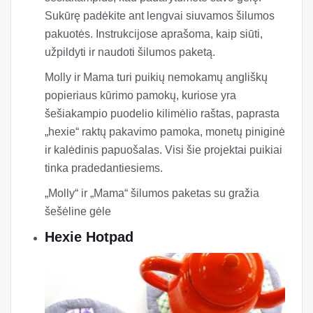
Sukūrę padėkite ant lengvai siuvamos šilumos
pakuotės. Instrukcijose aprašoma, kaip siūti,
užpildyti ir naudoti šilumos paketą.
Molly ir Mama turi puikių nemokamų angliškų
popieriaus kūrimo pamokų, kuriose yra
šešiakampio puodelio kilimėlio raštas, paprasta
„hexie“ raktų pakavimo pamoka, monetų piniginė
ir kalėdinis papuošalas. Visi šie projektai puikiai
tinka pradedantiesiems.
„Molly“ ir „Mama“ šilumos paketas su gražia
šešėline gėle
Hexie Hotpad