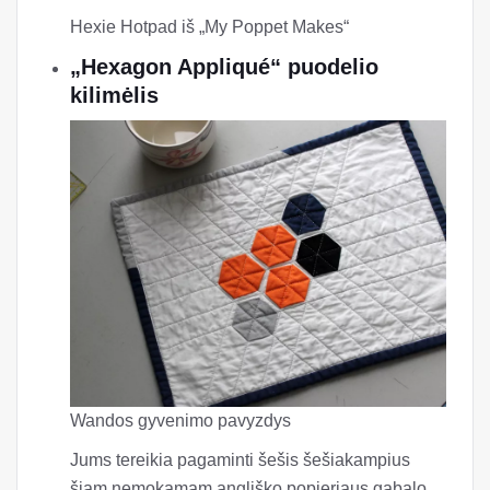
Hexie Hotpad iš „My Poppet Makes“
„Hexagon Appliqué“ puodelio
kilimėlis
Wandos gyvenimo pavyzdys
Jums tereikia pagaminti šešis šešiakampius
šiam nemokamam angliško popieriaus gabalo