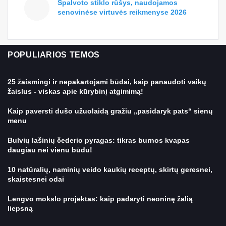
Spalvoto stiklo rūšys, naudojamos
senovinėse virtuvės reikmenyse 2026
POPULIARIOS TEMOS
25 žaismingi ir nepakartojami būdai, kaip panaudoti vaikų
žaislus - viskas apie kūrybinį atgimimą!
Kaip paversti dušo užuolaidą gražiu „pasidaryk pats“ sienų
menu
Bulvių lašinių čederio pyragas: tikras burnos kvapas
daugiau nei vienu būdu!
10 natūralių, naminių veido kaukių receptų, skirtų geresnei,
skaistesnei odai
Lengvo mokslo projektas: kaip padaryti neoninę žalią
liepsną