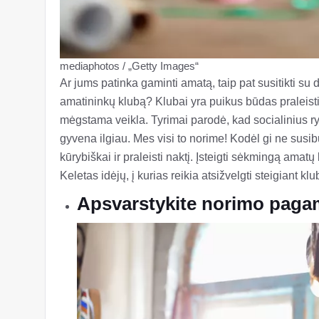
mediaphotos / „Getty Images“
Ar jums patinka gaminti amatą, taip pat susitikti su d
amatininkų klubą? Klubai yra puikus būdas praleist
mėgstama veikla. Tyrimai parodė, kad socialinius ry
gyvena ilgiau. Mes visi to norime! Kodėl gi ne susibu
kūrybiškai ir praleisti naktį. Įsteigti sėkmingą amat
Keletas idėjų, į kurias reikia atsižvelgti steigiant klu
Apsvarstykite norimo pagam