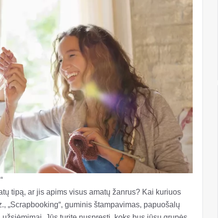
“
atų tipą, ar jis apims visus amatų žanrus? Kai kuriuos
vz., „Scrapbooking“, guminis štampavimas, papuošalų
i užsiėmimai. Jūs turite nuspręsti, koks bus jūsų grupės