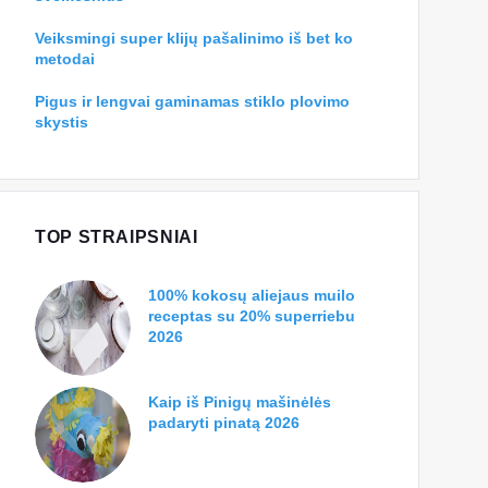
Veiksmingi super klijų pašalinimo iš bet ko
metodai
Pigus ir lengvai gaminamas stiklo plovimo
skystis
TOP STRAIPSNIAI
100% kokosų aliejaus muilo
receptas su 20% superriebu
2026
Kaip iš Pinigų mašinėlės
padaryti pinatą 2026