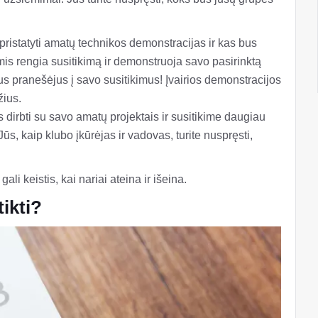
a pristatyti amatų technikos demonstracijas ir kas bus
omis rengia susitikimą ir demonstruoja savo pasirinktą
us pranešėjus į savo susitikimus! Įvairios demonstracijos
žius.
s dirbti su savo amatų projektais ir susitikime daugiau
ūs, kaip klubo įkūrėjas ir vadovas, turite nuspręsti,
li keistis, kai nariai ateina ir išeina.
ikti?