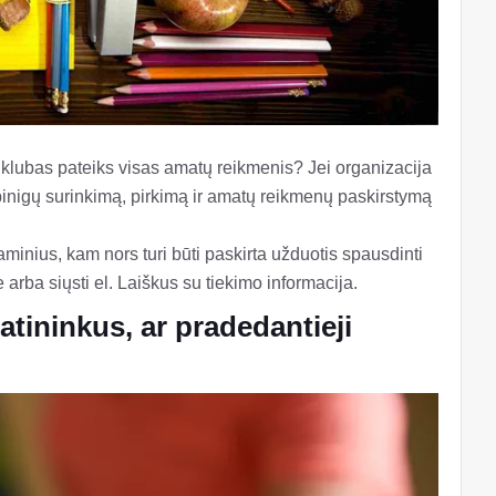
ar klubas pateiks visas amatų reikmenis? Jei organizacija
 pinigų surinkimą, pirkimą ir amatų reikmenų paskirstymą
aminius, kam nors turi būti paskirta užduotis spausdinti
 arba siųsti el. Laiškus su tiekimo informacija.
atininkus, ar pradedantieji