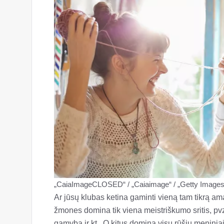
„CaiaImageCLOSED“ / „Caiaimage“ / „Getty Images
Ar jūsų klubas ketina gaminti vieną tam tikrą am
žmones domina tik viena meistriškumo sritis, p
gamyba ir kt., O kitus domina visų rūšių meninia