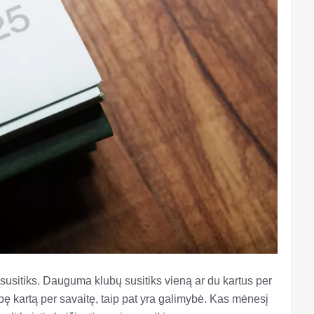
 susitiks. Dauguma klubų susitiks vieną ar du kartus per
upę kartą per savaitę, taip pat yra galimybė. Kas mėnesį