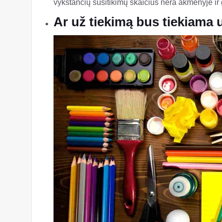
vykstančių susitikimų skaičius nėra akmenyje ir g
Ar už tiekimą bus tiekiama 