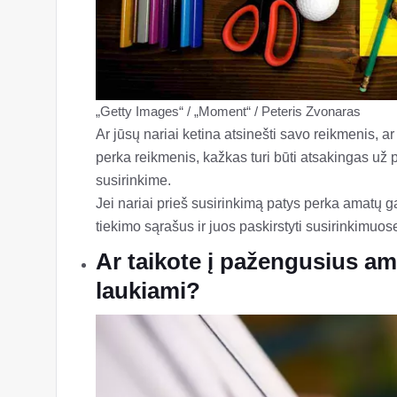
„Getty Images“ / „Moment“ / Peteris Zvonaras
Ar jūsų nariai ketina atsinešti savo reikmenis, 
perka reikmenis, kažkas turi būti atsakingas už
susirinkime.
Jei nariai prieš susirinkimą patys perka amatų g
tiekimo sąrašus ir juos paskirstyti susirinkimuose
Ar taikote į pažengusius am
laukiami?