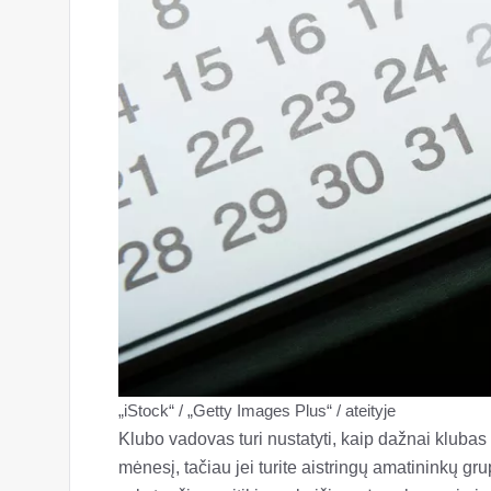
„iStock“ / „Getty Images Plus“ / ateityje
Klubo vadovas turi nustatyti, kaip dažnai klubas
mėnesį, tačiau jei turite aistringų amatininkų gr