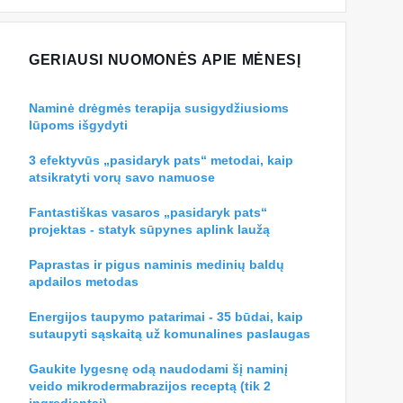
GERIAUSI NUOMONĖS APIE MĖNESĮ
Naminė drėgmės terapija susigydžiusioms
lūpoms išgydyti
3 efektyvūs „pasidaryk pats“ metodai, kaip
atsikratyti vorų savo namuose
Fantastiškas vasaros „pasidaryk pats“
projektas - statyk sūpynes aplink laužą
Paprastas ir pigus naminis medinių baldų
apdailos metodas
Energijos taupymo patarimai - 35 būdai, kaip
sutaupyti sąskaitą už komunalines paslaugas
Gaukite lygesnę odą naudodami šį naminį
veido mikrodermabrazijos receptą (tik 2