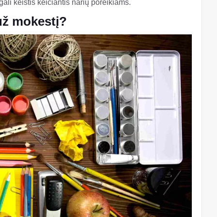
ali keistis keičiantis narių poreikiams.
už mokestį?