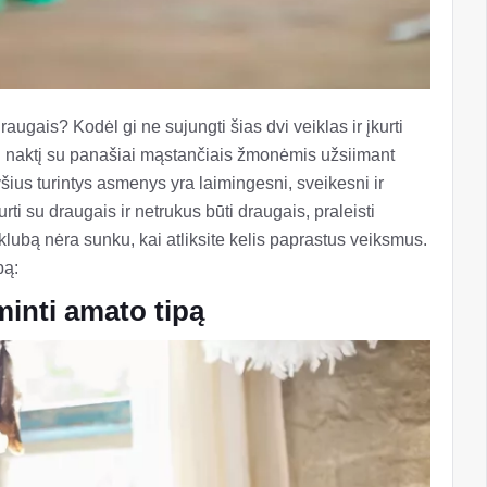
raugais? Kodėl gi ne sujungti šias dvi veiklas ir įkurti
i naktį su panašiai mąstančiais žmonėmis užsiimant
šius turintys asmenys yra laimingesni, sveikesni ir
rti su draugais ir netrukus būti draugais, praleisti
ų klubą nėra sunku, kai atliksite kelis paprastus veiksmus.
bą:
inti amato tipą