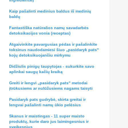
ingredientai)
Kaip pašalinti medinius baldus iš medinių
baldų
Fantastiška natūralios namų savadarbės
detoksikacijos vonia (receptas)
Atgaivinkite pavargusias pėdas ir pašalinkite
toksinus naudodamiesi šiuo „pasidaryk pats“
kojų detoksikuojančiu mirkymu
Didžiulis pinigų taupytojas - sukurkite savo
aplinkai saugų kačių kraiką
Greiti ir lengvi „pasidaryk pats“ metodai
įtrūkusiems ar nulūžusiems nagams taisyti
Pasidaryk pats gudrybė, skirta greitai ir
lengvai pašalinti namų ūkio pelėsius
Skanus ir maistingas - 11 super maisto
produktų, kurie daro jus laimingesnius ir
sveikesnius