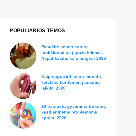
POPULIARIOS TEMOS
Pasukite senus vonios
rankšluosčius į gražų kilimėlį.
Nepatikėsite, kaip lengva! 2026
Kaip sugrąžinti senų monetų
kalyklos konteinerį į ausinių
laikiklį 2026
10 paprastų gyvenimo trūkumų
kasdieninėms problemoms
spręsti 2026