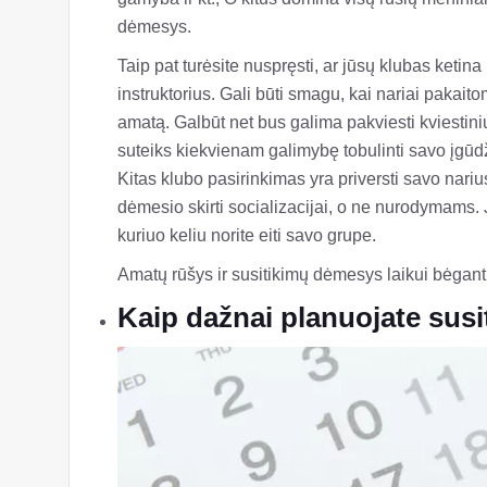
dėmesys.
Taip pat turėsite nuspręsti, ar jūsų klubas ketin
instruktorius. Gali būti smagu, kai nariai pakait
amatą. Galbūt net bus galima pakviesti kviestini
suteiks kiekvienam galimybę tobulinti savo įgūd
Kitas klubo pasirinkimas yra priversti savo nariu
dėmesio skirti socializacijai, o ne nurodymams. J
kuriuo keliu norite eiti savo grupe.
Amatų rūšys ir susitikimų dėmesys laikui bėgant ga
Kaip dažnai planuojate susit