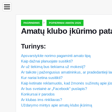
›
PAGRINDINIS
POPIERINIAI AMATAI 2026
Amatų klubo įkūrimo pat
Turinys:
Apsvarstykite norimo pagaminti amato tipą
Kaip dažnai planuojate susitikti?
Ar už tiekimą bus tiekiama už mokestį?
Ar taikote į pažengusius amatininkus, ar pradedantieji l
Kur nariai ketina susitikti?
Kaip ketinate reklamuotis, kad žmonės sužinotų apie jūsų
Ar bus svetainė ar „Facebook“ puslapis?
Konkursai ir parodos
Ar klubas ims rinkliavas?
Uždarymo mintys apie amatų klubo įkūrimą