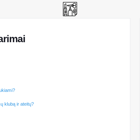
arimai
aukiami?
 klubą ir ateitų?