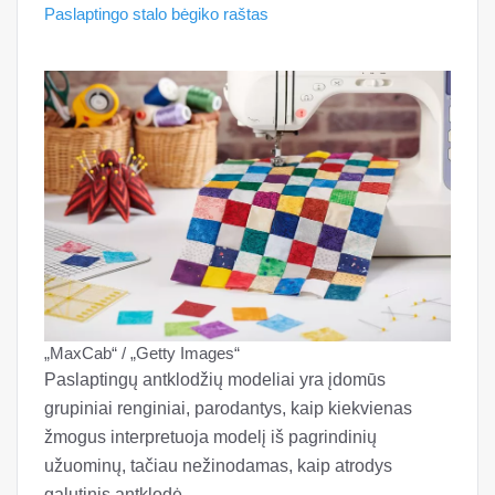
Paslaptingo stalo bėgiko raštas
„MaxCab“ / „Getty Images“
Paslaptingų antklodžių modeliai yra įdomūs
grupiniai renginiai, parodantys, kaip kiekvienas
žmogus interpretuoja modelį iš pagrindinių
užuominų, tačiau nežinodamas, kaip atrodys
galutinis antklodė.