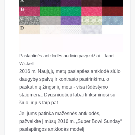
Paslaptinės antklodės audinio pavyzdžiai - Janet
Wickell
2016 m. Naujųjų metų paslapties antklodė siūlo
daugybę spalvų ir kontrasto pasirinkimų, o
paskutinių žingsnių metu - visa išdėstymo
staigmena. Dygsniuotieji labai linksminosi su
šiuo, ir jūs taip pat.
Jei jums patinka mažesnės antklodės,
pažvelkite į mūsų 2016 m. „Super Bowl Sunday“
paslaptingos antklodės modelį.