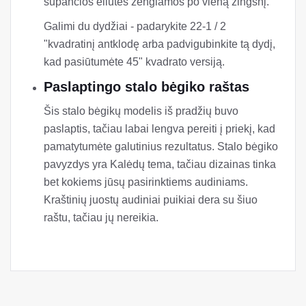
supančios eilutės žengiamos po vieną žingsnį.
Galimi du dydžiai - padarykite 22-1 / 2
"kvadratinį antklodę arba padvigubinkite tą dydį,
kad pasiūtumėte 45" kvadrato versiją.
Paslaptingo stalo bėgiko raštas
Šis stalo bėgikų modelis iš pradžių buvo
paslaptis, tačiau labai lengva pereiti į priekį, kad
pamatytumėte galutinius rezultatus. Stalo bėgiko
pavyzdys yra Kalėdų tema, tačiau dizainas tinka
bet kokiems jūsų pasirinktiems audiniams.
Kraštinių juostų audiniai puikiai dera su šiuo
raštu, tačiau jų nereikia.