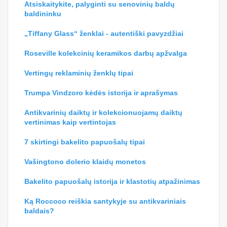
Atsiskaitykite, palyginti su senovinių baldų
baldininku
„Tiffany Glass“ ženklai - autentiški pavyzdžiai
Roseville kolekcinių keramikos darbų apžvalga
Vertingų reklaminių ženklų tipai
Trumpa Vindzoro kėdės istorija ir aprašymas
Antikvarinių daiktų ir kolekcionuojamų daiktų
vertinimas kaip vertintojas
7 skirtingi bakelito papuošalų tipai
Vašingtono dolerio klaidų monetos
Bakelito papuošalų istorija ir klastotių atpažinimas
Ką Roccoco reiškia santykyje su antikvariniais
baldais?