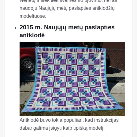
vienetų ir šiek tiek švelnesnio pjovimo, nei aš
naudoju Naujųjų metų paslapties antklodžių
modeliuose.
2015 m. Naujųjų metų paslapties
antklodė
Antklodė buvo tokia populiari, kad instrukcijas
dabar galima įsigyti kaip tipišką modelį.