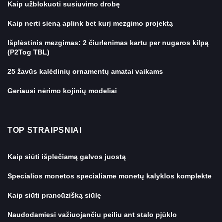
Kaip užblokuoti susiuvimo drobę
Kaip nerti sieną aplink bet kurį mezgimo projektą
Išplėstinis mezgimas: 2 čiurlenimas kartu per nugaros kilpą
(P2Tog TBL)
25 žavūs kalėdinių ornamentų amatai vaikams
Geriausi nėrimo kojinių modeliai
TOP STRAIPSNIAI
Kaip siūti išplečiamą galvos juostą
Specialios monetos specialiame monetų kalyklos komplekte
Kaip siūti prancūzišką siūlę
Naudodamiesi važiuojančiu peiliu ant stalo pjūklo