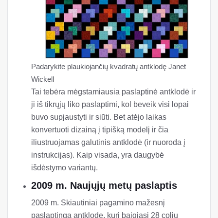
Padarykite plaukiojančių kvadratų antklodę Janet
Wickell
Tai tebėra mėgstamiausia paslaptinė antklodė ir
ji iš tikrųjų liko paslaptimi, kol beveik visi lopai
buvo supjaustyti ir siūti. Bet atėjo laikas
konvertuoti dizainą į tipišką modelį ir čia
iliustruojamas galutinis antklodė (ir nuoroda į
instrukcijas). Kaip visada, yra daugybė
išdėstymo variantų.
2009 m. Naujųjų metų paslaptis
2009 m. Skiautiniai pagamino mažesnį
paslaptingą antklodę, kuri baigiasi 28 colių