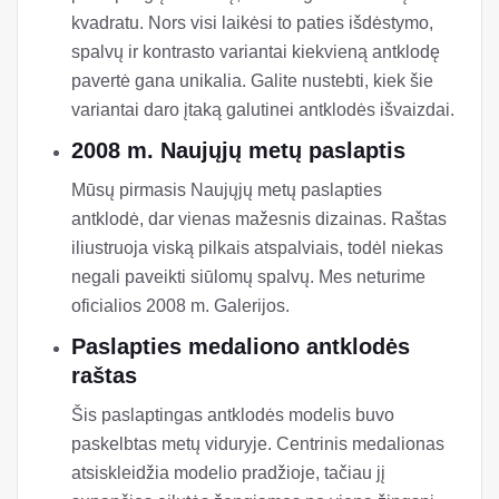
kvadratu. Nors visi laikėsi to paties išdėstymo,
spalvų ir kontrasto variantai kiekvieną antklodę
pavertė gana unikalia. Galite nustebti, kiek šie
variantai daro įtaką galutinei antklodės išvaizdai.
2008 m. Naujųjų metų paslaptis
Mūsų pirmasis Naujųjų metų paslapties
antklodė, dar vienas mažesnis dizainas. Raštas
iliustruoja viską pilkais atspalviais, todėl niekas
negali paveikti siūlomų spalvų. Mes neturime
oficialios 2008 m. Galerijos.
Paslapties medaliono antklodės
raštas
Šis paslaptingas antklodės modelis buvo
paskelbtas metų viduryje. Centrinis medalionas
atsiskleidžia modelio pradžioje, tačiau jį