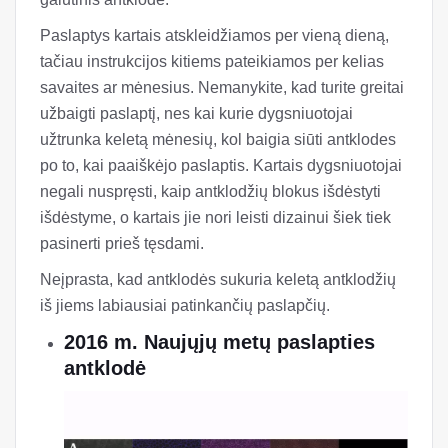
Paslaptys kartais atskleidžiamos per vieną dieną,
tačiau instrukcijos kitiems pateikiamos per kelias
savaites ar mėnesius. Nemanykite, kad turite greitai
užbaigti paslaptį, nes kai kurie dygsniuotojai
užtrunka keletą mėnesių, kol baigia siūti antklodes
po to, kai paaiškėjo paslaptis. Kartais dygsniuotojai
negali nuspręsti, kaip antklodžių blokus išdėstyti
išdėstyme, o kartais jie nori leisti dizainui šiek tiek
pasinerti prieš tęsdami.
Neįprasta, kad antklodės sukuria keletą antklodžių
iš jiems labiausiai patinkančių paslapčių.
2016 m. Naujųjų metų paslapties
antklodė