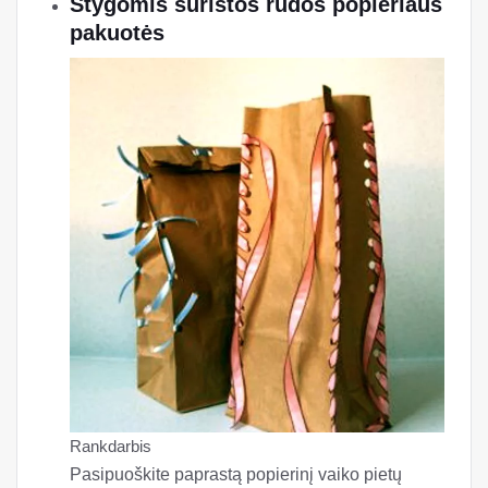
Stygomis surištos rudos popieriaus
pakuotės
Rankdarbis
Pasipuoškite paprastą popierinį vaiko pietų