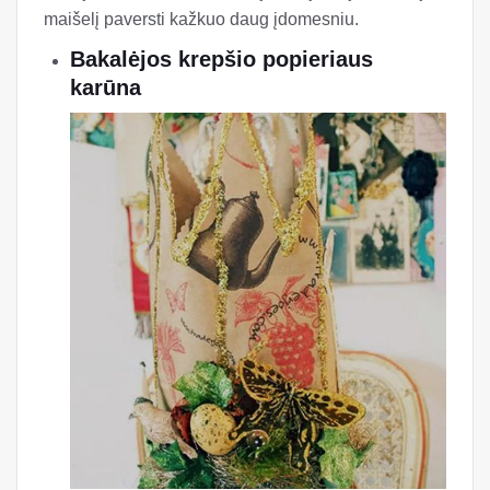
maišelį paversti kažkuo daug įdomesniu.
Bakalėjos krepšio popieriaus
karūna