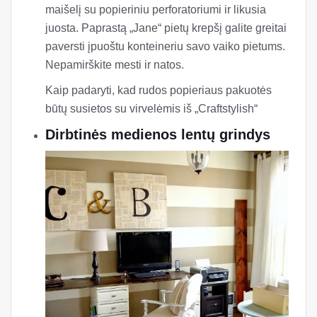
maišelį su popieriniu perforatoriumi ir likusia
juosta. Paprastą „Jane“ pietų krepšį galite greitai
paversti įpuoštu konteineriu savo vaiko pietums.
Nepamirškite mesti ir natos.
Kaip padaryti, kad rudos popieriaus pakuotės
būtų susietos su virvelėmis iš „Craftstylish“
Dirbtinės medienos lentų grindys