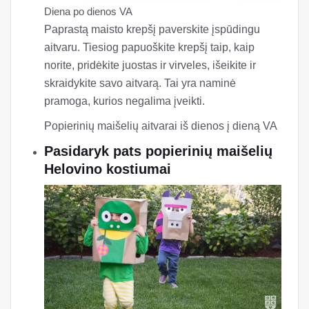
Diena po dienos VA
Paprastą maisto krepšį paverskite įspūdingu
aitvaru. Tiesiog papuoškite krepšį taip, kaip
norite, pridėkite juostas ir virveles, išeikite ir
skraidykite savo aitvarą. Tai yra naminė
pramoga, kurios negalima įveikti.
Popierinių maišelių aitvarai iš dienos į dieną VA
Pasidaryk pats popierinių maišelių
Helovino kostiumai