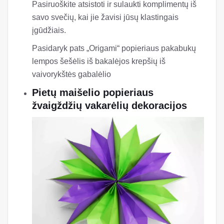
Pasiruoškite atsistoti ir sulaukti komplimentų iš
savo svečių, kai jie žavisi jūsų klastingais
įgūdžiais.
Pasidaryk pats „Origami“ popieriaus pakabukų
lempos šešėlis iš bakalėjos krepšių iš
vaivorykštės gabalėlio
Pietų maišelio popieriaus
žvaigždžių vakarėlių dekoracijos