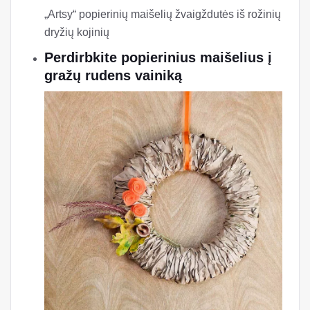
„Artsy“ popierinių maišelių žvaigždutės iš rožinių
dryžių kojinių
Perdirbkite popierinius maišelius į
gražų rudens vainiką