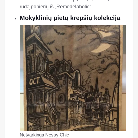
rudą popierių iš „Remodelaholic“
Mokyklinių pietų krepšių kolekcija
Netvarkinga Nessy Chic