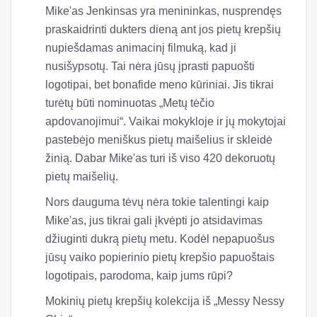
Mike'as Jenkinsas yra menininkas, nusprendęs
praskaidrinti dukters dieną ant jos pietų krepšių
nupiešdamas animacinį filmuką, kad ji
nusišypsotų. Tai nėra jūsų įprasti papuošti
logotipai, bet bonafide meno kūriniai. Jis tikrai
turėtų būti nominuotas „Metų tėčio
apdovanojimui“. Vaikai mokykloje ir jų mokytojai
pastebėjo meniškus pietų maišelius ir skleidė
žinią. Dabar Mike'as turi iš viso 420 dekoruotų
pietų maišelių.
Nors dauguma tėvų nėra tokie talentingi kaip
Mike'as, jus tikrai gali įkvėpti jo atsidavimas
džiuginti dukrą pietų metu. Kodėl nepapuošus
jūsų vaiko popierinio pietų krepšio papuoštais
logotipais, parodoma, kaip jums rūpi?
Mokinių pietų krepšių kolekcija iš „Messy Nessy