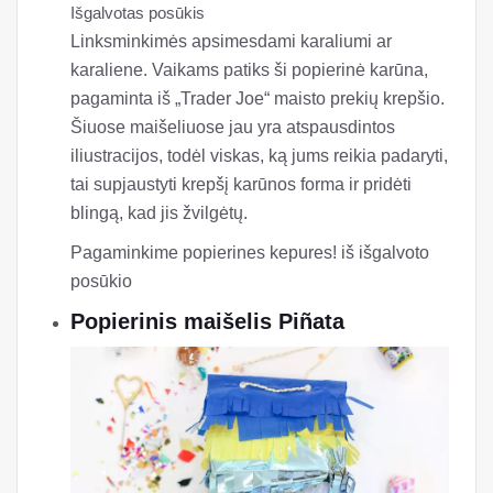
Išgalvotas posūkis
Linksminkimės apsimesdami karaliumi ar
karaliene. Vaikams patiks ši popierinė karūna,
pagaminta iš „Trader Joe“ maisto prekių krepšio.
Šiuose maišeliuose jau yra atspausdintos
iliustracijos, todėl viskas, ką jums reikia padaryti,
tai supjaustyti krepšį karūnos forma ir pridėti
blingą, kad jis žvilgėtų.
Pagaminkime popierines kepures! iš išgalvoto
posūkio
Popierinis maišelis Piñata