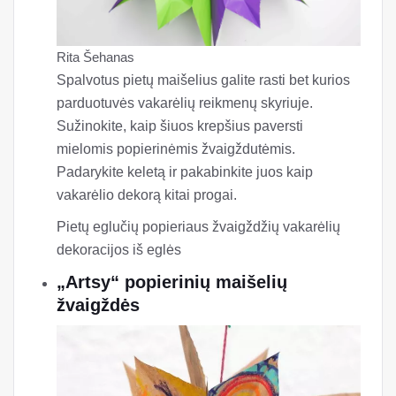
Rita Šehanas
Spalvotus pietų maišelius galite rasti bet kurios
parduotuvės vakarėlių reikmenų skyriuje.
Sužinokite, kaip šiuos krepšius paversti
mielomis popierinėmis žvaigždutėmis.
Padarykite keletą ir pakabinkite juos kaip
vakarėlio dekorą kitai progai.
Pietų eglučių popieriaus žvaigždžių vakarėlių
dekoracijos iš eglės
„Artsy“ popierinių maišelių
žvaigždės