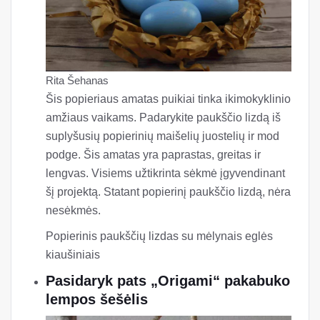
Rita Šehanas
Šis popieriaus amatas puikiai tinka ikimokyklinio
amžiaus vaikams. Padarykite paukščio lizdą iš
suplyšusių popierinių maišelių juostelių ir mod
podge. Šis amatas yra paprastas, greitas ir
lengvas. Visiems užtikrinta sėkmė įgyvendinant
šį projektą. Statant popierinį paukščio lizdą, nėra
nesėkmės.
Popierinis paukščių lizdas su mėlynais eglės
kiaušiniais
Pasidaryk pats „Origami“ pakabuko
lempos šešėlis