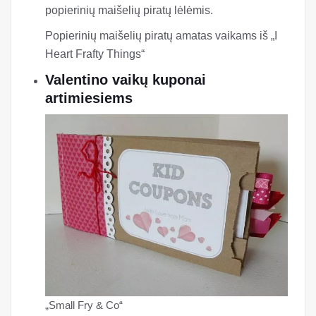
popierinių maišelių piratų lėlėmis.
Popierinių maišelių piratų amatas vaikams iš „I
Heart Frafty Things“
Valentino vaikų kuponai
artimiesiems
„Small Fry & Co“