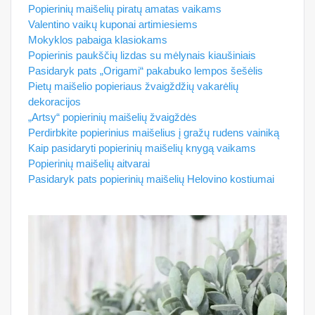
Popierinių maišelių piratų amatas vaikams
Valentino vaikų kuponai artimiesiems
Mokyklos pabaiga klasiokams
Popierinis paukščių lizdas su mėlynais kiaušiniais
Pasidaryk pats „Origami“ pakabuko lempos šešėlis
Pietų maišelio popieriaus žvaigždžių vakarėlių
dekoracijos
„Artsy“ popierinių maišelių žvaigždės
Perdirbkite popierinius maišelius į gražų rudens vainiką
Kaip pasidaryti popierinių maišelių knygą vaikams
Popierinių maišelių aitvarai
Pasidaryk pats popierinių maišelių Helovino kostiumai