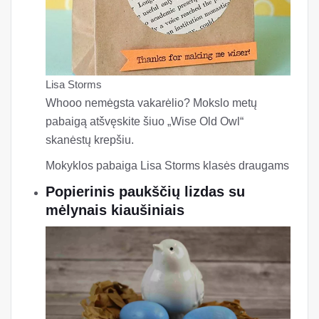
Lisa Storms
Whooo nemėgsta vakarėlio? Mokslo metų
pabaigą atšvęskite šiuo „Wise Old Owl“
skanėstų krepšiu.
Mokyklos pabaiga Lisa Storms klasės draugams
Popierinis paukščių lizdas su
mėlynais kiaušiniais