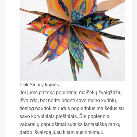
Pink Stripey kojinės
Jei jums patinka popierinių maišelių žvaigždžių
išvaizda, bet norite pridėti savo meno kūrinių,
tiesiog naudokite rudus popierinius maišelius su
savo kūrybiniais piešiniais. Šie popieriniai
vakarėlių papuošimai suteiks fantastišką rankų
darbo išvaizdą jūsų kitam susirinkimui.