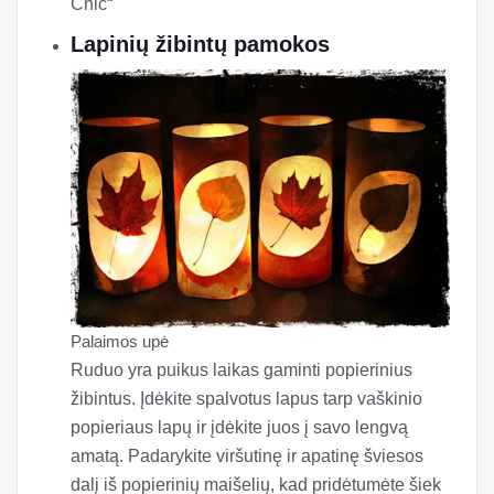
Chic“
Lapinių žibintų pamokos
Palaimos upė
Ruduo yra puikus laikas gaminti popierinius
žibintus. Įdėkite spalvotus lapus tarp vaškinio
popieriaus lapų ir įdėkite juos į savo lengvą
amatą. Padarykite viršutinę ir apatinę šviesos
dalį iš popierinių maišelių, kad pridėtumėte šiek