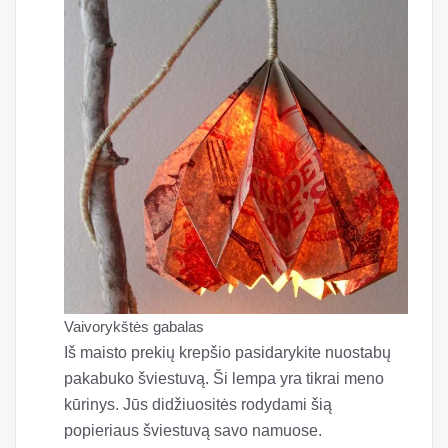
Vaivorykštės gabalas
Iš maisto prekių krepšio pasidarykite nuostabų
pakabuko šviestuvą. Ši lempa yra tikrai meno
kūrinys. Jūs didžiuositės rodydami šią
popieriaus šviestuvą savo namuose.