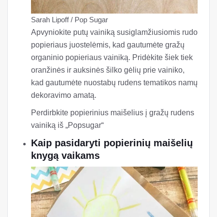
Sarah Lipoff / Pop Sugar
Apvyniokite putų vainiką susiglamžiusiomis rudo
popieriaus juostelėmis, kad gautumėte gražų
organinio popieriaus vainiką. Pridėkite šiek tiek
oranžinės ir auksinės šilko gėlių prie vainiko,
kad gautumėte nuostabų rudens tematikos namų
dekoravimo amatą.
Perdirbkite popierinius maišelius į gražų rudens
vainiką iš „Popsugar“
Kaip pasidaryti popierinių maišelių
knygą vaikams