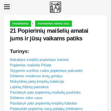
›
PAGRINDINIS
POPIERINIAI AMATAI 2026
21 Popierinių maišelių amatai
jums ir jūsų vaikams patiks
Turinys:
Bakalėjos krepšio popieriaus karūna
Popierinis maišelis Piñata
Stygomis surištos rudos popieriaus pakuotės
Dirbtinės medienos lentų grindys
Mokyklinių pietų krepšių kolekcija
Lapinių žibintų pamokos
Pasidaryk pats popierinių maišelių puokštės
Dirbtinės odos vaza
Pasidaryk pats popierinių krepšių futbolas
Padarykite popierinę vazą patalpų želdiniams