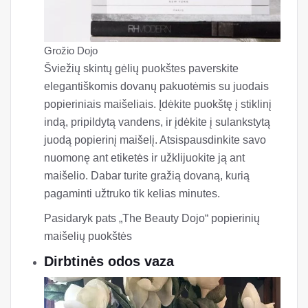
Grožio Dojo
Šviežių skintų gėlių puokštes paverskite
elegantiškomis dovanų pakuotėmis su juodais
popieriniais maišeliais. Įdėkite puokštę į stiklinį
indą, pripildytą vandens, ir įdėkite į sulankstytą
juodą popierinį maišelį. Atsispausdinkite savo
nuomonę ant etiketės ir užklijuokite ją ant
maišelio. Dabar turite gražią dovaną, kurią
pagaminti užtruko tik kelias minutes.
Pasidaryk pats „The Beauty Dojo“ popierinių
maišelių puokštės
Dirbtinės odos vaza