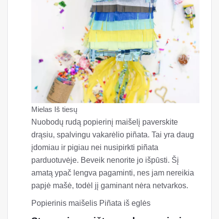
Mielas Iš tiesų
Nuobodų rudą popierinį maišelį paverskite
drąsiu, spalvingu vakarėlio piñata. Tai yra daug
įdomiau ir pigiau nei nusipirkti piñata
parduotuvėje. Beveik nenorite jo išpūsti. Šį
amatą ypač lengva pagaminti, nes jam nereikia
papjė mašė, todėl jį gaminant nėra netvarkos.
Popierinis maišelis Piñata iš eglės