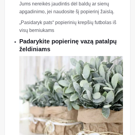
Jums nereikės jaudintis dėl baldų ar sienų
apgadinimo, jei naudosite šį popierinį žaislą.
„Pasidaryk pats“ popierinių krepšių futbolas iš
visų berniukams
Padarykite popierinę vazą patalpų
želdiniams