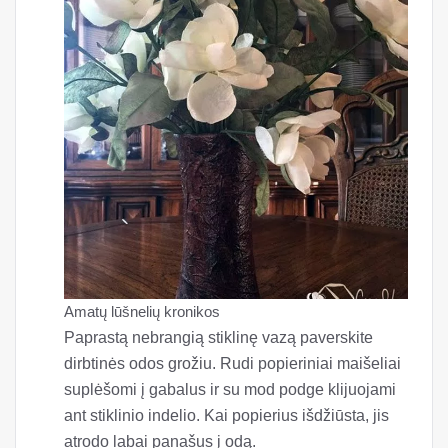
Amatų lūšnelių kronikos
Paprastą nebrangią stiklinę vazą paverskite
dirbtinės odos grožiu. Rudi popieriniai maišeliai
suplėšomi į gabalus ir su mod podge klijuojami
ant stiklinio indelio. Kai popierius išdžiūsta, jis
atrodo labai panašus į odą.