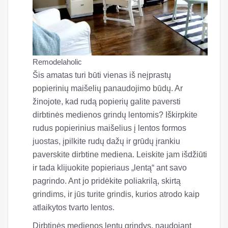
Remodelaholic
Šis amatas turi būti vienas iš neįprastų
popierinių maišelių panaudojimo būdų. Ar
žinojote, kad rudą popierių galite paversti
dirbtinės medienos grindų lentomis? Iškirpkite
rudus popierinius maišelius į lentos formos
juostas, įpilkite rudų dažų ir grūdų įrankiu
paverskite dirbtine mediena. Leiskite jam išdžiūti
ir tada klijuokite popieriaus „lentą“ ant savo
pagrindo. Ant jo pridėkite poliakrilą, skirtą
grindims, ir jūs turite grindis, kurios atrodo kaip
atlaikytos tvarto lentos.
Dirbtinės medienos lentų grindys, naudojant