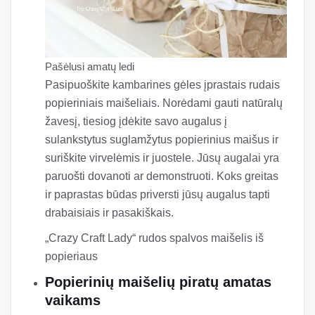
Pašėlusi amatų ledi
Pasipuoškite kambarines gėles įprastais rudais
popieriniais maišeliais. Norėdami gauti natūralų
žavesį, tiesiog įdėkite savo augalus į
sulankstytus suglamžytus popierinius maišus ir
suriškite virvelėmis ir juostele. Jūsų augalai yra
paruošti dovanoti ar demonstruoti. Koks greitas
ir paprastas būdas priversti jūsų augalus tapti
drabaisiais ir pasakiškais.
„Crazy Craft Lady“ rudos spalvos maišelis iš
popieriaus
Popierinių maišelių piratų amatas
vaikams