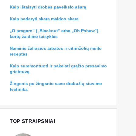
Kaip ištaisyti drobės paveikslo ašarą
Kaip padaryti skarą maldos skara
„O pragaro“ („Blackout“ arba „Oh Pshaw“)
kortų žaidimo taisyklės
Naminis žaliosios arbatos ir citrinžolių muilo
receptas
Kaip suremontuoti ir pakeisti grąžto presavimo
griebtuvą
Žingsnis po žingsnio savo drabužių siuvimo
technika
TOP STRAIPSNIAI