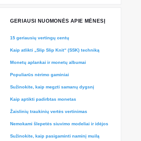
GERIAUSI NUOMONĖS APIE MĖNESĮ
15 geriausių vertingų centų
Kaip atlikti „Slip Slip Knit“ (SSK) techniką
Monetų aplankai ir monetų albumai
Populiarūs nėrimo gaminiai
Sužinokite, kaip megzti samanų dygsnį
Kaip aptikti padirbtas monetas
Žaislinių traukinių vertės vertinimas
Nemokami šlepetės siuvimo modeliai ir idėjos
Sužinokite, kaip pasigaminti naminį muilą