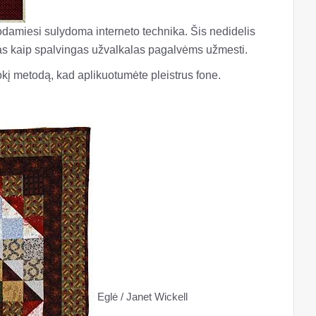
dodamiesi sulydoma interneto technika. Šis nedidelis
mas kaip spalvingas užvalkalas pagalvėms užmesti.
okį metodą, kad aplikuotumėte pleistrus fone.
Eglė / Janet Wickell