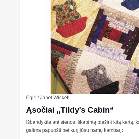
Eglė / Janet Wickell
Ąsočiai „Tildy's Cabin“
Išbandykite ant sienos iškabintą piešinį kitą kartą,
galima papuošti bet kurį jūsų namų kambarį: