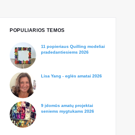
POPULIARIOS TEMOS
11 popieriaus Quilling modeliai
pradedantiesiems 2026
Lisa Yang - eglės amatai 2026
9 įdomūs amatų projektai
seniems mygtukams 2026