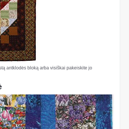
ą antklodės bloką arba visiškai pakeiskite jo
ė