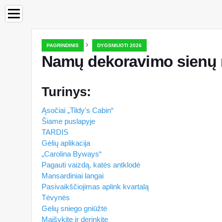
›
PAGRINDINIS
DYGSNIUOTI 2026
Namų dekoravimo sienų 
Turinys:
Ąsočiai „Tildy's Cabin“
Šiame puslapyje
TARDIS
Gėlių aplikacija
„Carolina Byways“
Pagauti vaizdą, katės antklodė
Mansardiniai langai
Pasivaikščiojimas aplink kvartalą
Tėvynės
Gėlių sniego gniūžtė
Maišykite ir derinkite