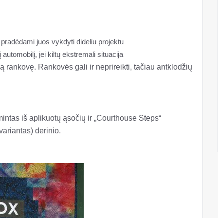
 pradėdami juos vykdyti dideliu projektu
automobilį, jei kiltų ekstremali situacija
ą rankovę. Rankovės gali ir neprireikti, tačiau antklodžių
mintas iš aplikuotų ąsočių ir „Courthouse Steps“
variantas) derinio.