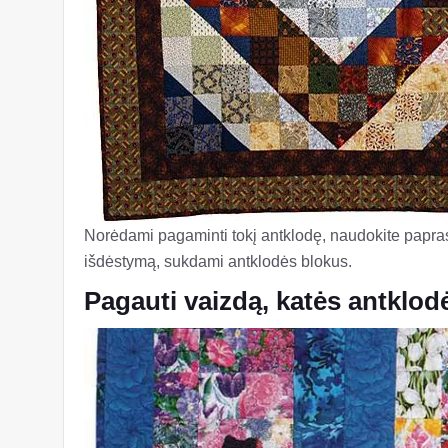
Norėdami pagaminti tokį antklodę, naudokite paprast
išdėstymą, sukdami antklodės blokus.
Pagauti vaizdą, katės antklod