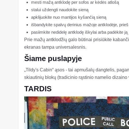
mesti mažą antklodę per sofos ar kėdės atlošą
stalui uždengti naudokite sieną
apklijuokite nuo mantijos kyšančią sieną
išbandykite spalvų derinius mažoje antklodėje, prieš
pasiimkite nedidelę antklodę iškylai arba padėkite ją į 
Prie mažų antklodžių galo būtinai prisiūkite kabanči
ekranas tampa universalesnis.
Šiame puslapyje
„Tildy's Cabin“ ąsos - tai apmušalų dangtelis, paga
skiautinių blokų (tradicinio rąstinio namelio dizaino 
TARDIS