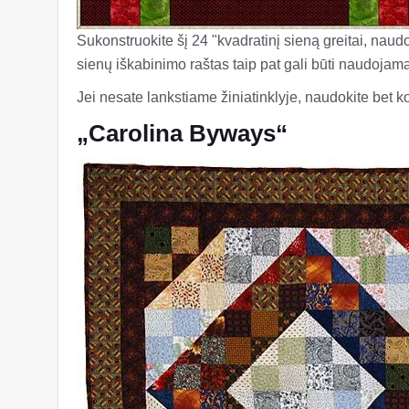
Sukonstruokite šį 24 "kvadratinį sieną greitai, nau
sienų iškabinimo raštas taip pat gali būti naudoja
Jei nesate lankstiame žiniatinklyje, naudokite bet k
„Carolina Byways“