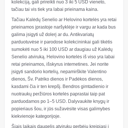
kolekciją, gali prireikti nuo 3 iki 5 USD vieneto,
tačiau tai vis tiek yra labai prieinama kaina.
Tačiau Kalėdų Senelio ar Helovino kortelės yra retai
prieinamos įprastoje naršyklėje ir vargu ar kada bus
galima įsigyti už dolerį ar du. Antikvariatų
parduotuvėse ir parodose kolekcininkai gali tikėtis
sumokėti nuo 5 iki 100 USD ar daugiau už Kalėdų
Senelio atviruką. Helovino kortelės iš viso yra labai
retai prieinamos, išskyrus internetines. Jei norite
įsigyti sandorio kortelių, nepamirškite Valentino
dienos, Šv. Patriko dienos ir Padėkos dienos,
kasdami čia ir ten krepšį. Bendros gimtadienio ir
nuotraukų peržiūros kortelės paprastai taip pat
parduodamos po 1–5 USD. Dalyvaukite knygų ir
popieriaus šou, ir jūs sužavėsite visas galimybes
kiekvienoje kategorijoje.
Šiais laikais daugelis atvirukų gerbėjų kreipiasi į