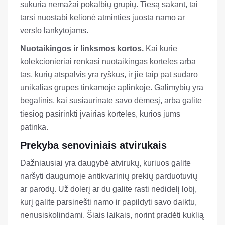
sukuria nemažai pokalbių grupių. Tiesą sakant, tai
tarsi nuostabi kelionė atminties juosta namo ar
verslo lankytojams.
Nuotaikingos ir linksmos kortos.
Kai kurie
kolekcionieriai renkasi nuotaikingas korteles arba
tas, kurių atspalvis yra ryškus, ir jie taip pat sudaro
unikalias grupes tinkamoje aplinkoje. Galimybių yra
begalinis, kai susiaurinate savo dėmesį, arba galite
tiesiog pasirinkti įvairias korteles, kurios jums
patinka.
Prekyba senoviniais atvirukais
Dažniausiai yra daugybė atvirukų, kuriuos galite
naršyti daugumoje antikvarinių prekių parduotuvių
ar parodų. Už dolerį ar du galite rasti nedidelį lobį,
kurį galite parsinešti namo ir papildyti savo daiktu,
nenusiskolindami. Šiais laikais, norint pradėti kuklią