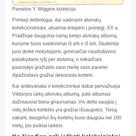
Pamelos Y. Wiggins kolekcija
Pirmieji deltiologai, dar vadinami atvirukų
kolekcionieriais, atsainiai kreipėsi į pomėgį. XX a.
Pradžioje dauguma namų turėjo atvirukų albumą,
kuriame buvo sveikinimai iš arti ir iš toli. Studentai
juos įteikė mokytojams, giminaičiai naudodavosi
palaikydami ryšį per atstumą, o retkarčiais
pasirodęs gražuolis savo meilę savo panelei
išpažindavo gražiai dekoruota kortele.
Kai antikvariatai ir kolekcininkai dabar pervažiuoja
Viktorijos laikų atvirukų albumą, pats albumas
dažniausiai būna griaunamas. Vis dėlto saugiai į
vidų įkištos kortelės yra gražiai išsaugotos. Tiesą
sakant, daugeliui šių kortelių buvo daugiau nei 100
metų, jos puikiai laikėsi.