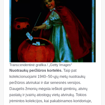
Transcendentinė grafika / „Getty Images“
Nuotraukų peržiūros kortelės.
Taip pat
kolekcionuojami 1940–50-ųjų metų nuotraukų
peržiūros atvirukai ir dar senesnės versijos.
Daugelis žmonių mėgsta ieškoti gimtinių, atvirų
pastatų ir įvairių atostogų vietų atvirukų. Tokios
įrėmintos kolekcijos, kai pakabinamos koridoriuje,