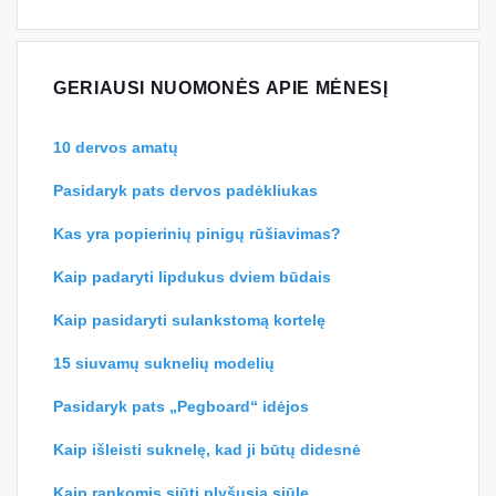
GERIAUSI NUOMONĖS APIE MĖNESĮ
10 dervos amatų
Pasidaryk pats dervos padėkliukas
Kas yra popierinių pinigų rūšiavimas?
Kaip padaryti lipdukus dviem būdais
Kaip pasidaryti sulankstomą kortelę
15 siuvamų suknelių modelių
Pasidaryk pats „Pegboard“ idėjos
Kaip išleisti suknelę, kad ji būtų didesnė
Kaip rankomis siūti plyšusią siūlę