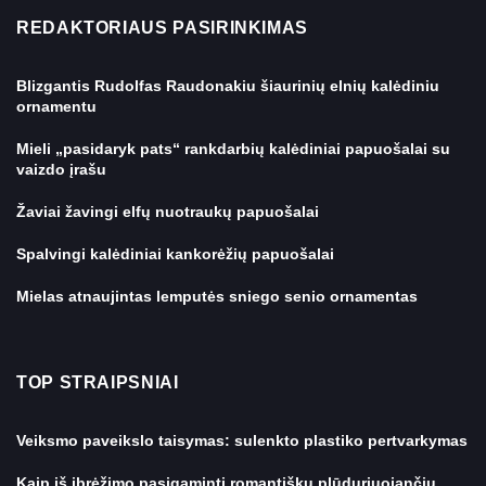
REDAKTORIAUS PASIRINKIMAS
Blizgantis Rudolfas Raudonakiu šiaurinių elnių kalėdiniu
ornamentu
Mieli „pasidaryk pats“ rankdarbių kalėdiniai papuošalai su
vaizdo įrašu
Žaviai žavingi elfų nuotraukų papuošalai
Spalvingi kalėdiniai kankorėžių papuošalai
Mielas atnaujintas lemputės sniego senio ornamentas
TOP STRAIPSNIAI
Veiksmo paveikslo taisymas: sulenkto plastiko pertvarkymas
Kaip iš įbrėžimo pasigaminti romantiškų plūduriuojančių