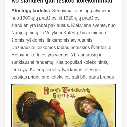
Ko šiandien gali ieškoti kolekcininkai
Atostogų kortelės.
Senoviniai atostogų atvirukai
nuo 1900-ųjų pradžios iki 1920-ųjų pradžios
šiandien yra labai paklausūs. Kiekviena šventė, nuo
Naujųjų metų iki Velykų ir Kalėdų, buvo minima
šiomis ryškiomis, linksmomis atvirutėmis.
Dažniausiai ieškomos labiau neaiškios šventės, o
Helovino kortelės yra vienos iš brangiausių ir
sunkiausiai randamų. Kita populiari kolekcininkų
tema yra Kalėdų senelis. Kai kurias retesnes
versijas pridėti prie kolekcijos gali būti gana brangu.