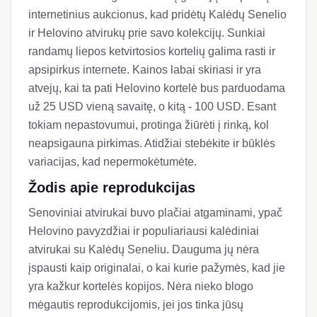
internetinius aukcionus, kad pridėtų Kalėdų Senelio
ir Helovino atvirukų prie savo kolekcijų. Sunkiai
randamų liepos ketvirtosios kortelių galima rasti ir
apsipirkus internete. Kainos labai skiriasi ir yra
atvejų, kai ta pati Helovino kortelė bus parduodama
už 25 USD vieną savaitę, o kitą - 100 USD. Esant
tokiam nepastovumui, protinga žiūrėti į rinką, kol
neapsigauna pirkimas. Atidžiai stebėkite ir būklės
variacijas, kad nepermokėtumėte.
Žodis apie reprodukcijas
Senoviniai atvirukai buvo plačiai atgaminami, ypač
Helovino pavyzdžiai ir populiariausi kalėdiniai
atvirukai su Kalėdų Seneliu. Dauguma jų nėra
įspausti kaip originalai, o kai kurie pažymės, kad jie
yra kažkur kortelės kopijos. Nėra nieko blogo
mėgautis reprodukcijomis, jei jos tinka jūsų