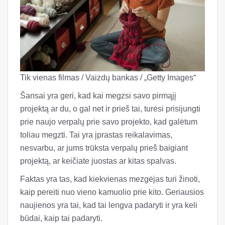
Tik vienas filmas / Vaizdų bankas / „Getty Images“
Šansai yra geri, kad kai megzsi savo pirmąjį
projektą ar du, o gal net ir prieš tai, turėsi prisijungti
prie naujo verpalų prie savo projekto, kad galėtum
toliau megzti. Tai yra įprastas reikalavimas,
nesvarbu, ar jums trūksta verpalų prieš baigiant
projektą, ar keičiate juostas ar kitas spalvas.
Faktas yra tas, kad kiekvienas mezgėjas turi žinoti,
kaip pereiti nuo vieno kamuolio prie kito. Geriausios
naujienos yra tai, kad tai lengva padaryti ir yra keli
būdai, kaip tai padaryti.