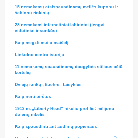
15 nemokamų atsispausdinamų meilės kuponų ir
šablonų rinkinių
23 nemokami internetiniai labirintai (lengvi,
vidutiniai ir sunkūs)
Kaip megzti muilo maišelį
Linkolno centro istorija
11 nemokamų spausdinamų daugybės stiliaus ačiū
kortelių
Dviejų rankų „Euchre“ taisyklės
Kaip nerti pirštus
1913 m. „Liberty Head“ nikelio profilis: milijono
dolerių nikelis
Kaip spausdinti ant audinių popieriaus