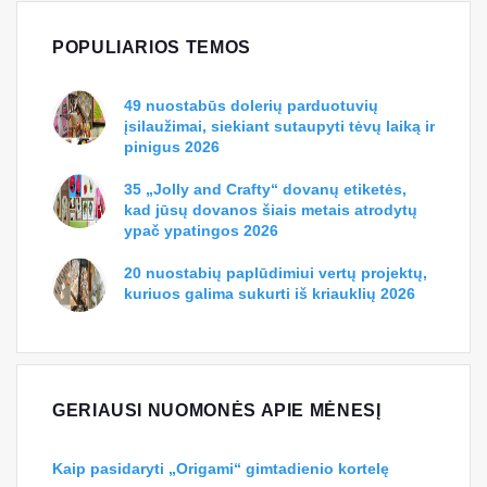
POPULIARIOS TEMOS
49 nuostabūs dolerių parduotuvių
įsilaužimai, siekiant sutaupyti tėvų laiką ir
pinigus 2026
35 „Jolly and Crafty“ dovanų etiketės,
kad jūsų dovanos šiais metais atrodytų
ypač ypatingos 2026
20 nuostabių paplūdimiui vertų projektų,
kuriuos galima sukurti iš kriauklių 2026
GERIAUSI NUOMONĖS APIE MĖNESĮ
Kaip pasidaryti „Origami“ gimtadienio kortelę