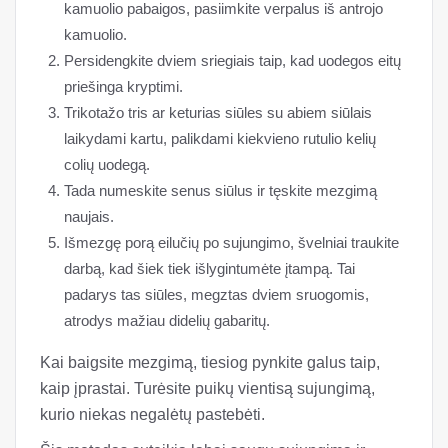
kamuolio pabaigos, pasiimkite verpalus iš antrojo
kamuolio.
Persidengkite dviem sriegiais taip, kad uodegos eitų
priešinga kryptimi.
Trikotažo tris ar keturias siūles su abiem siūlais
laikydami kartu, palikdami kiekvieno rutulio kelių
colių uodegą.
Tada numeskite senus siūlus ir tęskite mezgimą
naujais.
Išmezgę porą eilučių po sujungimo, švelniai traukite
darbą, kad šiek tiek išlygintumėte įtampą. Tai
padarys tas siūles, megztas dviem sruogomis,
atrodys mažiau didelių gabaritų.
Kai baigsite mezgimą, tiesiog pynkite galus taip,
kaip įprastai. Turėsite puikų vientisą sujungimą,
kurio niekas negalėtų pastebėti.