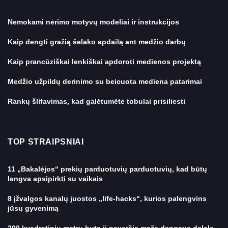
Nemokami nėrimo motyvų modeliai ir instrukcijos
Kaip dengti gražią šelako apdailą ant medžio darbų
Kaip prancūziškai lenkiškai apdoroti medienos projektą
Medžio užpildų derinimo su beicuota mediena patarimai
Rankų šlifavimas, kad galėtumėte tobulai prisiliesti
TOP STRAIPSNIAI
11 „Bakalėjos“ prekių parduotuvių parduotuvių, kad būtų
lengva apsipirkti su vaikais
8 įžvalgos kanalų juostos „life-hacks“, kurios palengvins
jūsų gyvenimą