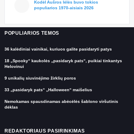
Kodėl Aušros lėlės buvo tokios
populiarios 1970-aisiais 2026
POPULIARIOS TEMOS
36 kalėdiniai vainikai, kuriuos galite pasidaryti patys
18 „Spooky“ kaukolės „pasidaryk pats“, puikiai tinkantys
Helovinui
9 unikalių siuvinėjimo žirklių poros
33 „pasidaryk pats“ „Halloween“ maišelius
Nemokamas spausdinamas abėcėlės šablono viršutinis
dėklas
REDAKTORIAUS PASIRINKIMAS