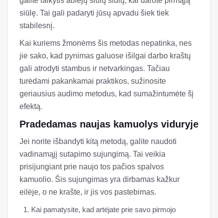
galite laikytis abiejų siūlų siūlų, kai darote pirmąją
siūlę. Tai gali padaryti jūsų apvadu šiek tiek
stabilesnį.
Kai kuriems žmonėms šis metodas nepatinka, nes
jie sako, kad pynimas galuose išilgai darbo kraštų
gali atrodyti stambus ir netvarkingas. Tačiau
turėdami pakankamai praktikos, sužinosite
geriausius audimo metodus, kad sumažintumėte šį
efektą.
Pradedamas naujas kamuolys viduryje
Jei norite išbandyti kitą metodą, galite naudoti
vadinamąjį sutapimo sujungimą. Tai veikia
prisijungiant prie naujo tos pačios spalvos
kamuolio. Šis sujungimas yra dirbamas kažkur
eilėje, o ne krašte, ir jis vos pastebimas.
Kai pamatysite, kad artėjate prie savo pirmojo