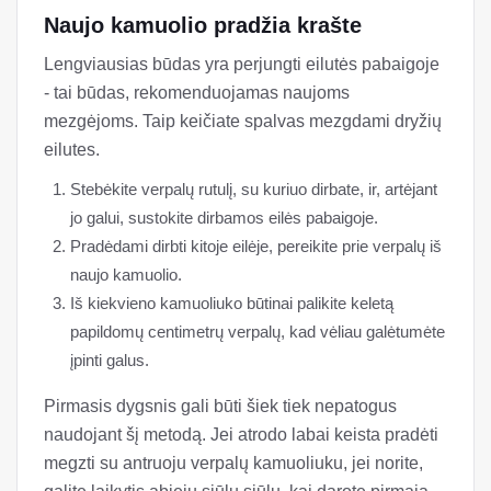
Naujo kamuolio pradžia krašte
Lengviausias būdas yra perjungti eilutės pabaigoje
- tai būdas, rekomenduojamas naujoms
mezgėjoms. Taip keičiate spalvas mezgdami dryžių
eilutes.
Stebėkite verpalų rutulį, su kuriuo dirbate, ir, artėjant
jo galui, sustokite dirbamos eilės pabaigoje.
Pradėdami dirbti kitoje eilėje, pereikite prie verpalų iš
naujo kamuolio.
Iš kiekvieno kamuoliuko būtinai palikite keletą
papildomų centimetrų verpalų, kad vėliau galėtumėte
įpinti galus.
Pirmasis dygsnis gali būti šiek tiek nepatogus
naudojant šį metodą. Jei atrodo labai keista pradėti
megzti su antruoju verpalų kamuoliuku, jei norite,