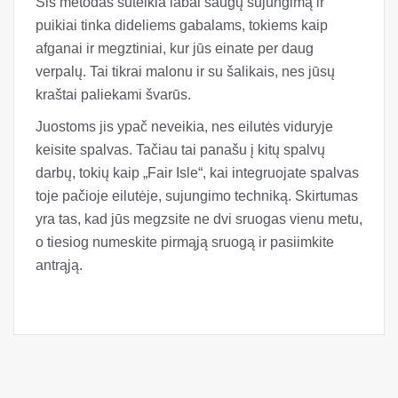
Šis metodas suteikia labai saugų sujungimą ir
puikiai tinka dideliems gabalams, tokiems kaip
afganai ir megztiniai, kur jūs einate per daug
verpalų. Tai tikrai malonu ir su šalikais, nes jūsų
kraštai paliekami švarūs.
Juostoms jis ypač neveikia, nes eilutės viduryje
keisite spalvas. Tačiau tai panašu į kitų spalvų
darbų, tokių kaip „Fair Isle“, kai integruojate spalvas
toje pačioje eilutėje, sujungimo techniką. Skirtumas
yra tas, kad jūs megzsite ne dvi sruogas vienu metu,
o tiesiog numeskite pirmąją sruogą ir pasiimkite
antrąją.