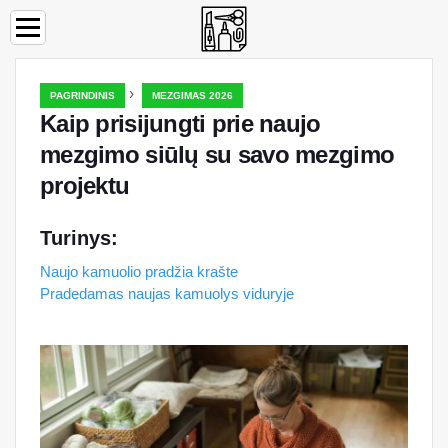
›
PAGRINDINIS
MEZGIMAS 2026
Kaip prisijungti prie naujo
mezgimo siūlų su savo mezgimo
projektu
Turinys:
Naujo kamuolio pradžia krašte
Pradedamas naujas kamuolys viduryje