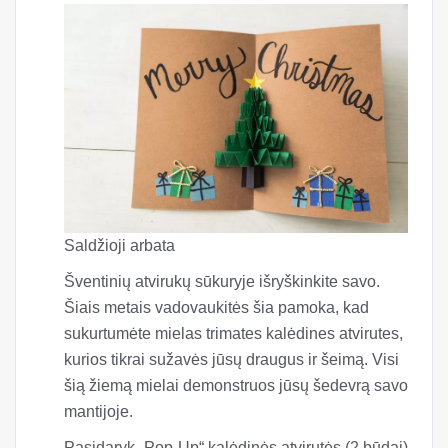
Saldžioji arbata
Šventinių atvirukų sūkuryje išryškinkite savo.
Šiais metais vadovaukitės šia pamoka, kad
sukurtumėte mielas trimates kalėdines atvirutes,
kurios tikrai sužavės jūsų draugus ir šeimą. Visi
šią žiemą mielai demonstruos jūsų šedevrą savo
mantijoje.
Pasidaryk „Pop-Up“ kalėdinės atvirutės (2 būdai)