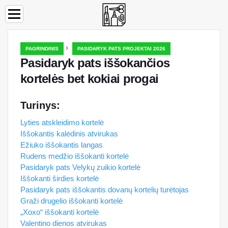
›
PAGRINDINIS
PASIDARYK PATS PROJEKTAI 2026
Pasidaryk pats iššokančios
kortelės bet kokiai progai
Turinys:
Lyties atskleidimo kortelė
Iššokantis kalėdinis atvirukas
Ežiuko iššokantis langas
Rudens medžio iššokanti kortelė
Pasidaryk pats Velykų zuikio kortelė
Iššokanti širdies kortelė
Pasidaryk pats iššokantis dovanų kortelių turėtojas
Graži drugelio iššokanti kortelė
„Xoxo“ iššokanti kortelė
Valentino dienos atvirukas