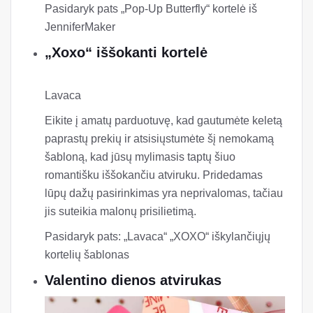
Pasidaryk pats mokytojo įvertinimas „Pop-up“
dovanų kortelių turėtojas iš visada rudens
Graži drugelio iššokanti kortelė
Jennifer Maker
Ši drugelio kortelė atrodo profesionaliai. Vis
dėlto nereikia gąsdinti savo gera išvaizda, nes ši
išsami pamoka parodys, kaip atlikti darbą.
Norėdami sukurti sudėtingus drugelio sparnus,
jums reikės popieriaus pjovimo įrankio.
Pasidaryk pats „Pop-Up Butterfly“ kortelė iš
JenniferMaker
„Xoxo“ iššokanti kortelė