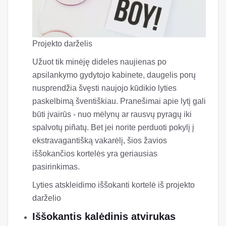
Projekto darželis
Užuot tik minėję dideles naujienas po
apsilankymo gydytojo kabinete, daugelis porų
nusprendžia švęsti naujojo kūdikio lyties
paskelbimą šventiškiau. Pranešimai apie lytį gali
būti įvairūs - nuo mėlynų ar rausvų pyragų iki
spalvotų piñatų. Bet jei norite perduoti pokylį į
ekstravagantišką vakarėlį, šios žavios
iššokančios kortelės yra geriausias
pasirinkimas.
Lyties atskleidimo iššokanti kortelė iš projekto
darželio
Iššokantis kalėdinis atvirukas