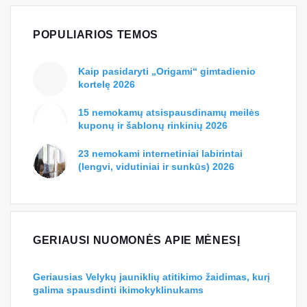
jums tai, ko jums reikia. Galite pasirinkti bet
kokias pageidaujamas spalvas, todėl tai yra
kūrybiškas ir pritaikomas amatas. Šiandien
eikite į savo vietinę amatų parduotuvę ir
padarykite tai dieną!
Lengva iššokančiųjų kortelių pamoka
pradedantiesiems ir vaikams! iš MarisaMade
POPULIARIOS TEMOS
Kaip pasidaryti „Origami“ gimtadienio
kortelę 2026