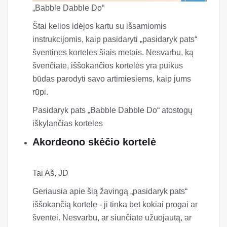
„Pasidaryk pats“ „Pop-Up“ korteles vaikams iš
„Red Ted Art“
Šventinės iššokančios kortelės
„Babble Dabble Do“
Štai kelios idėjos kartu su išsamiomis
instrukcijomis, kaip pasidaryti „pasidaryk pats“
šventines korteles šiais metais. Nesvarbu, ką
švenčiate, iššokančios kortelės yra puikus