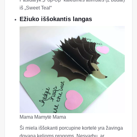
iš „Sweet Teal“
Ežiuko iššokantis langas
Mama Mamytė Mama
Ši miela iššokanti porcupine kortelė yra žavinga
dovana kelioms progoms. Nesvarbu, ar