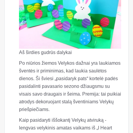
Aš širdies gudrūs dalykai
Po niūrios žiemos Velykos dažnai yra laukiamos
šventės ir priminimas, kad laukia saulėtos
dienos. Ši šviesi „pasidaryk pats“ kortelė padės
pasidalinti pavasario sezono džiaugsmu su
visais savo draugais ir šeima. Premija: tai puikiai
atrodys dekoruojant stalą šventiniams Velykų
priešpiečiams.
Kaip pasidaryti iššokantį Velykų atviruką -
lengvas velykinis amatas vaikams iš „I Heart