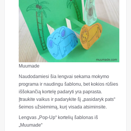
Norėdami sukurti nuostabią 3D gėlių kortelę,
naudokite savo pasirinktą meno kūrinį arba
atsispausdinkite gėlių modelį, pateiktą šioje
pamokoje. Kas nevertina gėlių grožio? Tai taip
pat puikus iššokančiųjų kortelių variantas beveik
bet kokioms šventėms ar progoms.
„Pop-Up Flowers“ „pasidaryk pats“ spausdinama
motinos dienos atvirutė iš vaivorykštės gabalo
Iššokančios kortelės šablonas