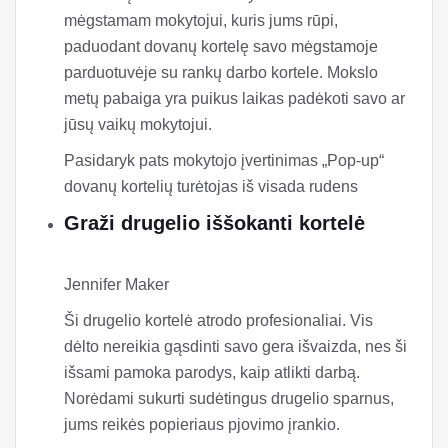
Visada ruduo
Mokytojai nenuilstamai stengiasi kasdien
formuoti jaunus protus, todėl jie tikrai nusipelno
tam tikro įvertinimo. Parodykite savo
mėgstamam mokytojui, kuris jums rūpi,
paduodant dovanų kortelę savo mėgstamoje
parduotuvėje su rankų darbo kortele. Mokslo
metų pabaiga yra puikus laikas padėkoti savo ar
jūsų vaikų mokytojui.