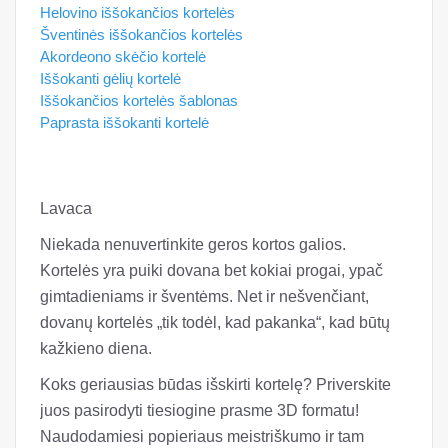
Helovino iššokančios kortelės
Šventinės iššokančios kortelės
Akordeono skėčio kortelė
Iššokanti gėlių kortelė
Iššokančios kortelės šablonas
Paprasta iššokanti kortelė
Lavaca
Niekada nenuvertinkite geros kortos galios.
Kortelės yra puiki dovana bet kokiai progai, ypač
gimtadieniams ir šventėms. Net ir nešvenčiant,
dovanų kortelės „tik todėl, kad pakanka“, kad būtų
kažkieno diena.
Koks geriausias būdas išskirti kortelę? Priverskite
juos pasirodyti tiesiogine prasme 3D formatu!
Naudodamiesi popieriaus meistriškumo ir tam