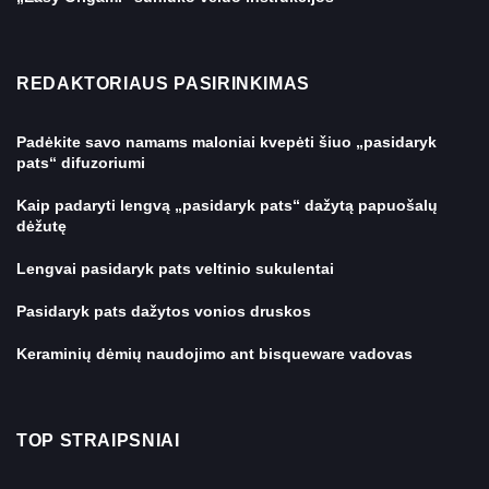
Nemokami nėrimo namų dekoravimo
modeliai 2026
POPULIARIOS TEMOS
Nemokamas butelio ar gali jaukaus mezgimo raštas
Kaip pasidaryti apyrankes iš karoliukų
Kaip padaryti popieriaus ventiliatoriaus dekoracijas
Kaip sukurti siaurėjantį stygą
„Easy Origami“ šuniuko veido instrukcijos
REDAKTORIAUS PASIRINKIMAS
Padėkite savo namams maloniai kvepėti šiuo „pasidaryk