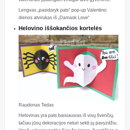
Damasko meilė
Nieko nesako, kad Valentino diena panaši į
saldainių pokalbių širdis. Štai kodėl ši lengva
„pasidaryk pats“ iškylanti kortelė yra puikus
valentinas ypatingam žmogui tavo gyvenime.
Lengvas „pasidaryk pats“ pop-up Valentino
dienos atvirukas iš „Damask Love“
Helovino iššokančios kortelės