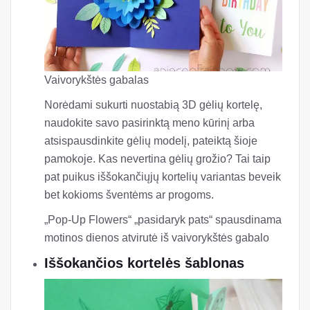
mokymai iš „Me Me“, JD
Iššokanti gėlių kortelė
Vaivorykštės gabalas