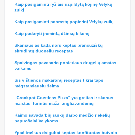
15 nemokamų atsispausdinamų meilės
kuponų ir šablonų rinkinių 2026
23 nemokami internetiniai labirintai
(lengvi, vidutiniai ir sunkūs) 2026
GERIAUSI NUOMONĖS APIE MĖNESĮ
Geriausias Velykų jauniklių atitikimo žaidimas, kurį
galima spausdinti ikimokyklinukams
Kaip pasigaminti ryžiais užpildytą kojinę Velykų
zuikį
Kaip pasigaminti paprastą popierinį Velykų zuikį
Kaip padaryti įrėmintą džinsų kišenę