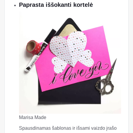
Muumade
Naudodamiesi šia lengvai sekama mokymo
programa ir naudingu šablonu, bet kokios rūšies
iššokančią kortelę padaryti yra paprasta.
Įtraukite vaikus ir padarykite šį „pasidaryk pats“
šeimos užsiėmimą, kurį visada atsiminsite.
Lengvas „Pop-Up“ kortelių šablonas iš
„Muumade“
Paprasta iššokanti kortelė