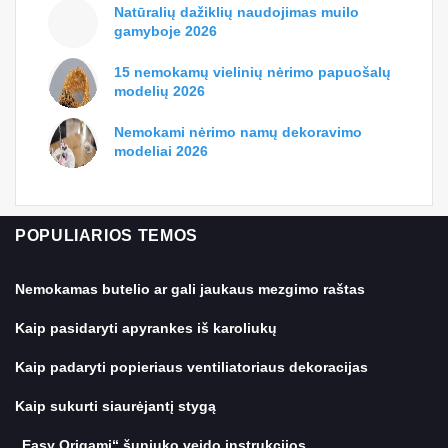
Kaip pagaminti nuostabius „pasidaryk pats“
skardinių žibintus
Geriausias lėtos viryklės Bolonijos padažo
receptas
Kaip pasigaminti dekoratyvinę lempučių plantaciją
- lengvas amatų amatas
TOP STRAIPSNIAI
Natūralių dažiklių naudojimas muilo
gamyboje 2026
15 nemokamų vielinių nėrimo papuošalų
modelių 2026