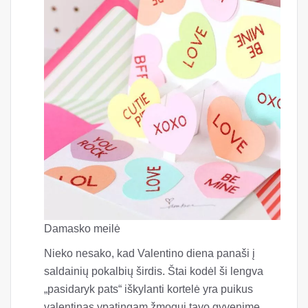
Lavaca
Eikite į amatų parduotuvę, kad gautumėte keletą
paprastų prekių ir atsisiųstumėte šį nemokamą
šabloną, kad jūsų mylimasis taptų šiuo
romantišku iššokančiu atviruku. Pridedamas
lūpų dažų pasirinkimas yra neprivalomas, tačiau
jis suteikia malonų prisilietimą.
Pasidaryk pats: „Lavaca“ „XOXO“ iškylančiųjų
kortelių šablonas
Valentino dienos atvirukas