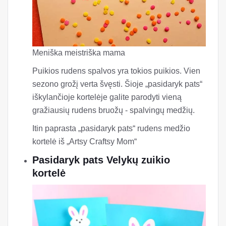
Meniška meistriška mama
Puikios rudens spalvos yra tokios puikios. Vien
sezono grožį verta švęsti. Šioje „pasidaryk pats“
iškylančioje kortelėje galite parodyti vieną
gražiausių rudens bruožų - spalvingų medžių.
Itin paprasta „pasidaryk pats“ rudens medžio
kortelė iš „Artsy Craftsy Mom“
Pasidaryk pats Velykų zuikio
kortelė