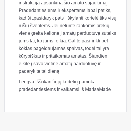
Marisa Made
Spausdinamas šablonas ir išsami vaizdo įrašo
instrukcija apsunkina šio amato sujaukimą.
Pradedantiesiems ir ekspertams labai patiks,
kad ši „pasidaryk pats“ iškylanti kortelė tiks visų
rūšių šventėms. Jei neturite rankomis prekių,
viena greita kelionė į amatų parduotuvę suteiks