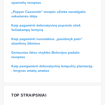
Skaniausias kada nors keptas prancūziškų
skrudintų duonelių receptas
Spalvingas pavasario popieriaus drugelių amatas
vaikams
Šis vištienos makaronų receptas tikrai taps
mėgstamiausiu šeima
„Crockpot Crustless Pizza“ yra greitas ir skanus
maistas, turintis mažai angliavandenių
Kaimo savadarbių rankų darbo medžio riekelių
papuošalai Velykoms
Ypač traškus dvigubai keptas konfituotas buivolo
sparnelių receptas
„Pepper Casserole“ recepto užimta savaitgalio
vakarienės idėja
Kaip pagaminti dekoratyvinę popsicle stick
šešiakampę lentyną