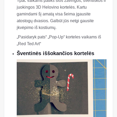
Raudonas Tedas
Helovinas yra pats baisiausias iš visų švenčių,
tačiau jūsų dekoracijos neturi sekti jų pavyzdžiu.
Ypač vaikams patiks šios žavingos, šventiškos ir
juokingos 3D Helovino kortelės. Kartu
gamindami šį amatą visa šeima įgausite
atostogų dvasios. Galbūt jūs netgi gausite
įkvėpimo iš kostiumų.