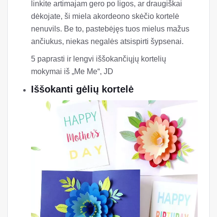
būdas parodyti savo artimiesiems, kaip jums
rūpi.
Pasidaryk pats „Babble Dabble Do“ atostogų
iškylančias korteles
Akordeono skėčio kortelė
Tai Aš, JD
Geriausia apie šią žavingą „pasidaryk pats“
iššokančią kortelę - ji tinka bet kokiai progai ar
šventei. Nesvarbu, ar siunčiate užuojautą, ar
linkite artimajam gero po ligos, ar draugiškai
dėkojate, ši miela akordeono skėčio kortelė
nenuvils. Be to, pastebėjęs tuos mielus mažus
ančiukus, niekas negalės atsispirti šypsenai.
5 paprasti ir lengvi iššokančiųjų kortelių