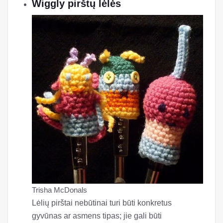
Wiggly pirštų lėlės
Trisha McDonals
Lėlių pirštai nebūtinai turi būti konkretus
gyvūnas ar asmens tipas; jie gali būti