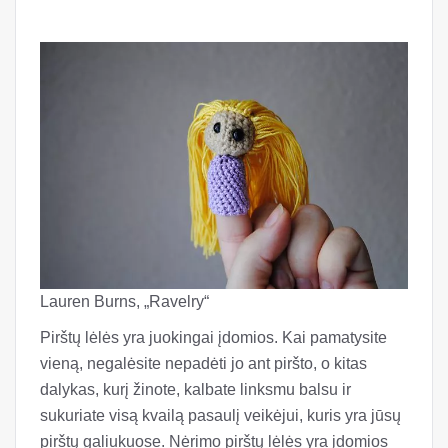
Lauren Burns, „Ravelry“
Pirštų lėlės yra juokingai įdomios. Kai pamatysite
vieną, negalėsite nepadėti jo ant piršto, o kitas
dalykas, kurį žinote, kalbate linksmu balsu ir
sukuriate visą kvailą pasaulį veikėjui, kuris yra jūsų
pirštų galiukuose. Nėrimo pirštų lėlės yra įdomios