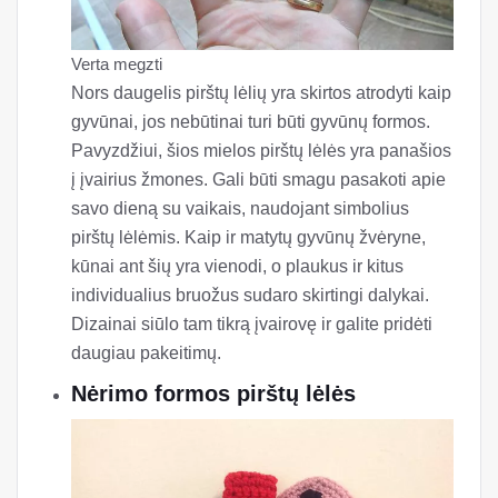
Verta megzti
Nors daugelis pirštų lėlių yra skirtos atrodyti kaip
gyvūnai, jos nebūtinai turi būti gyvūnų formos.
Pavyzdžiui, šios mielos pirštų lėlės yra panašios
į įvairius žmones. Gali būti smagu pasakoti apie
savo dieną su vaikais, naudojant simbolius
pirštų lėlėmis. Kaip ir matytų gyvūnų žvėryne,
kūnai ant šių yra vienodi, o plaukus ir kitus
individualius bruožus sudaro skirtingi dalykai.
Dizainai siūlo tam tikrą įvairovę ir galite pridėti
daugiau pakeitimų.
Nėrimo formos pirštų lėlės