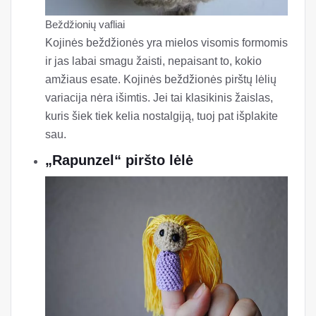
Beždžionių vafliai
Kojinės beždžionės yra mielos visomis formomis
ir jas labai smagu žaisti, nepaisant to, kokio
amžiaus esate. Kojinės beždžionės pirštų lėlių
variacija nėra išimtis. Jei tai klasikinis žaislas,
kuris šiek tiek kelia nostalgiją, tuoj pat išplakite
sau.
„Rapunzel“ piršto lėlė