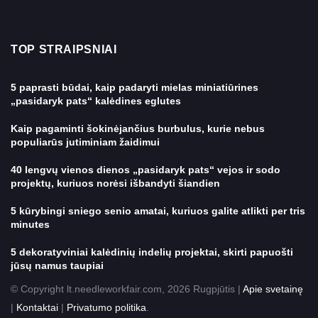
TOP STRAIPSNIAI
5 paprasti būdai, kaip padaryti mielas miniatiūrines
„pasidaryk pats“ kalėdines eglutes
Kaip pagaminti šokinėjančius burbulus, kurie nebus
populiarūs jutiminiam žaidimui
40 lengvų vienos dienos „pasidaryk pats“ vejos ir sodo
projektų, kuriuos norėsi išbandyti šiandien
5 kūrybingi sniego senio amatai, kuriuos galite atlikti per tris
minutes
5 dekoratyviniai kalėdinių indelių projektai, skirti papuošti
jūsų namus taupiai
© Copyright lt.needleworkfair.com, 2026 Rugpjūtis |
Apie svetainę
|
Kontaktai
|
Privatumo politika
.