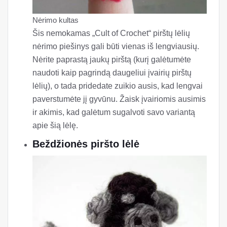
Nėrimo kultas
Šis nemokamas „Cult of Crochet“ pirštų lėlių
nėrimo piešinys gali būti vienas iš lengviausių.
Nėrite paprastą jaukų pirštą (kurį galėtumėte
naudoti kaip pagrindą daugeliui įvairių pirštų
lėlių), o tada pridedate zuikio ausis, kad lengvai
paverstumėte jį gyvūnu. Žaisk įvairiomis ausimis
ir akimis, kad galėtum sugalvoti savo variantą
apie šią lėlę.
Beždžionės piršto lėlė