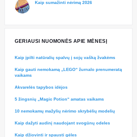
Kaip sumažinti nėrimą 2026
GERIAUSI NUOMONĖS APIE MĖNESĮ
Kaip įpilti natūralių spalvų į sojų vašką žvakėms
Kaip gauti nemokamą „LEGO“ žurnalo prenumeratą
vaikams
Akvarelės tapybos idėjos
5 žingsnių „Magic Potion“ amatas vaikams
10 nemokamų mažylių nėrimo skrybėlių modelių
Kaip dažyti audinį naudojant svogūnų odeles
Kaip džiovinti ir spausti gėles