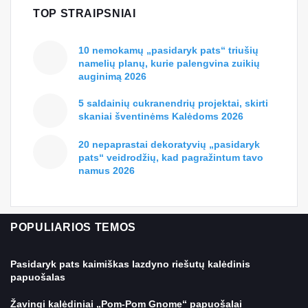
TOP STRAIPSNIAI
10 nemokamų „pasidaryk pats“ triušių
namelių planų, kurie palengvina zuikių
auginimą 2026
5 saldainių cukranendrių projektai, skirti
skaniai šventinėms Kalėdoms 2026
20 nepaprastai dekoratyvių „pasidaryk
pats“ veidrodžių, kad pagražintum tavo
namus 2026
POPULIARIOS TEMOS
Pasidaryk pats kaimiškas lazdyno riešutų kalėdinis
papuošalas
Žavingi kalėdiniai „Pom-Pom Gnome“ papuošalai