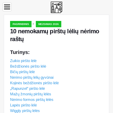
›
PAGRINDINIS
MEZGIMAS 2026
10 nemokamų pirštų lėlių nėrimo
raštų
Turinys:
Zuikio piršto lėlė
Beždžionės piršto lėlė
Bičių pirštų lėlė
Nėrimo pirštų lėlių gyvūnai
Kojinės beždžionės piršto lėlė
„Rapunzel“ piršto lėlė
Mažų žmonių pirštų lėlės
Nėrimo formos pirštų lėlės
Lapės piršto lėlė
Wiggly pirštų lėlės