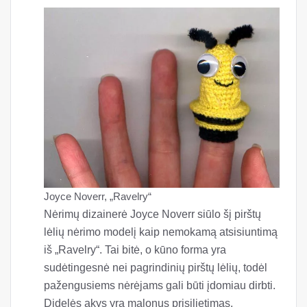
Joyce Noverr, „Ravelry“
Nėrimų dizainerė Joyce Noverr siūlo šį pirštų
lėlių nėrimo modelį kaip nemokamą atsisiuntimą
iš „Ravelry“. Tai bitė, o kūno forma yra
sudėtingesnė nei pagrindinių pirštų lėlių, todėl
pažengusiems nėrėjams gali būti įdomiau dirbti.
Didelės akys yra malonus prisilietimas.