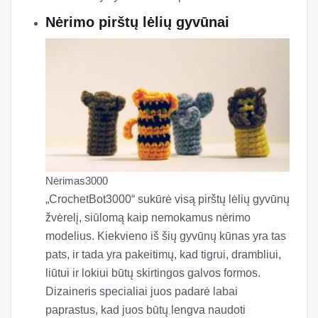
Nėrimo pirštų lėlių gyvūnai
Nėrimas3000
„CrochetBot3000“ sukūrė visą pirštų lėlių gyvūnų
žvėrelį, siūlomą kaip nemokamus nėrimo
modelius. Kiekvieno iš šių gyvūnų kūnas yra tas
pats, ir tada yra pakeitimų, kad tigrui, drambliui,
liūtui ir lokiui būtų skirtingos galvos formos.
Dizaineris specialiai juos padarė labai
paprastus, kad juos būtų lengva naudoti