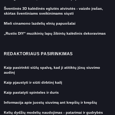
Šventinės 3D kalėdinės eglutės atvirutės - vaizdo įrašas,
skirtas šventiniams sveikinimams siųsti
Mieli cinamono lazdelių elnių papuošalai
„Rustic DIY“ muzikinių lapų žibintų kalėdinis dekoravimas
REDAKTORIAUS PASIRINKIMAS
Kaip pasirinkti siūlų spalvą, kad ji atitiktų jūsų siuvimo
audinį
Kaip pjaustyti ir siūti dirbtinį kailį
Kaip pastatyti spinteles ir duris
Informacija apie juostų siuvimą ant krepšių ir krepšių
Kelių dydžių modelių naudojimas - patarimai ir gudrybės