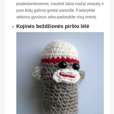
pradedantiesiems, naudoti labai mažai verpalų ir
juos būtų galima greitai paruošti. Padarykite
atskirus gyvūnus arba padarykite visą rinkinį.
Kojinės beždžionės piršto lėlė