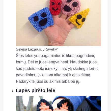
Selena Lazarus, „Ravelry“
Šios lėlės yra pagamintos iš tikrai pagrindinių
formų. Dėl to juos lengva nerti. Naudokite juos,
kad padėtumėte išmokyti mažylį skirtingų formų
pavadinimų, įskaitant trikampį ir apskritimą.
Padarykite juos su akimis arba be jų.
Lapės piršto lėlė