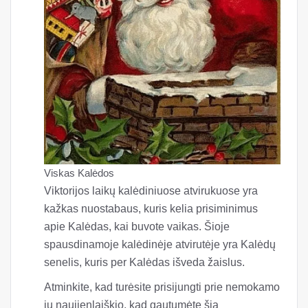
Viskas Kalėdos
Viktorijos laikų kalėdiniuose atvirukuose yra
kažkas nuostabaus, kuris kelia prisiminimus
apie Kalėdas, kai buvote vaikas. Šioje
spausdinamoje kalėdinėje atvirutėje yra Kalėdų
senelis, kuris per Kalėdas išveda žaislus.
Atminkite, kad turėsite prisijungti prie nemokamo
jų naujienlaiškio, kad gautumėte šią