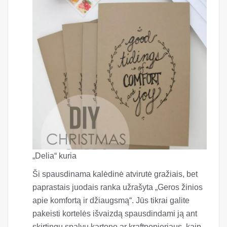
„Delia“ kuria
Ši spausdinama kalėdinė atvirutė gražiais, bet
paprastais juodais ranka užrašyta „Geros žinios
apie komfortą ir džiaugsmą“. Jūs tikrai galite
pakeisti kortelės išvaizdą spausdindami ją ant
skirtingų spalvų kartono ar kraftpopieriaus, kaip