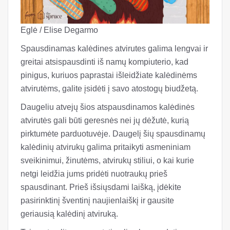
Eglė / Elise Degarmo
Spausdinamas kalėdines atvirutes galima lengvai ir
greitai atsispausdinti iš namų kompiuterio, kad
pinigus, kuriuos paprastai išleidžiate kalėdinėms
atvirutėms, galite įsidėti į savo atostogų biudžetą.
Daugeliu atvejų šios atspausdinamos kalėdinės
atvirutės gali būti geresnės nei jų dėžutė, kurią
pirktumėte parduotuvėje. Daugelį šių spausdinamų
kalėdinių atvirukų galima pritaikyti asmeniniam
sveikinimui, žinutėms, atvirukų stiliui, o kai kurie
netgi leidžia jums pridėti nuotraukų prieš
spausdinant. Prieš išsiųsdami laišką, įdėkite
pasirinktinį šventinį naujienlaiškį ir gausite
geriausią kalėdinį atviruką.