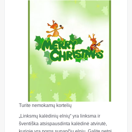
Turite nemokamų kortelių
„Linksmų kalėdinių elnių“ yra linksma ir
šventiška atsispausdinta kalėdinė atvirutė,
kurioje yra poros supančių elnių. Galite netgi