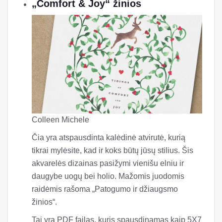
„Comfort & Joy“ žinios
Colleen Michele
Čia yra atspausdinta kalėdinė atvirutė, kurią
tikrai mylėsite, kad ir koks būtų jūsų stilius. Šis
akvarelės dizainas pasižymi vienišu elniu ir
daugybe uogų bei holio. Mažomis juodomis
raidėmis rašoma „Patogumo ir džiaugsmo
žinios“.
Tai yra PDF failas, kuris spausdinamas kaip 5X7