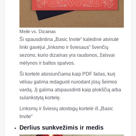
Meilė vs. Dizainas
Ši spausdintina „Basic Invite“ kalėdinė atvirutė
linki gavėjui „linksmo ir šviesaus“ švenčių
sezono, kurio dizainas yra raudonos, žalsvai
mėlynos ir baltos spalvos.
Ši kortelė atsisiunčiama kaip PDF failas, kurį
vėliau galima redaguoti nurodant jūsų šeimos
vardą. Jį galima atspausdinti kaip plokščią arba
sulankstytą kortelę.
Linksmų ir šviesių atostogų kortelė iš „Basic
Invite“
Derlius sunkvežimis ir medis