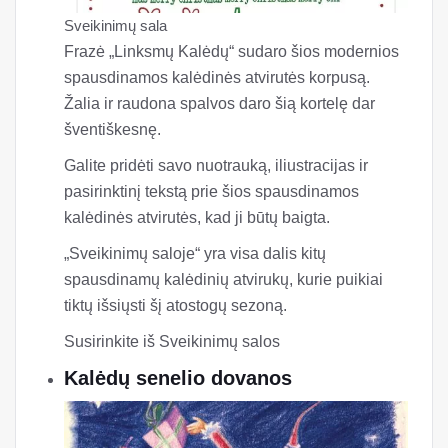
Sveikinimų sala
Frazė „Linksmų Kalėdų“ sudaro šios modernios
spausdinamos kalėdinės atvirutės korpusą.
Žalia ir raudona spalvos daro šią kortelę dar
šventiškesnę.
Galite pridėti savo nuotrauką, iliustracijas ir
pasirinktinį tekstą prie šios spausdinamos
kalėdinės atvirutės, kad ji būtų baigta.
„Sveikinimų saloje“ yra visa dalis kitų
spausdinamų kalėdinių atvirukų, kurie puikiai
tiktų išsiųsti šį atostogų sezoną.
Susirinkite iš Sveikinimų salos
Kalėdų senelio dovanos