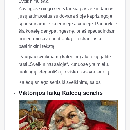
Sveikinimų sala
Žavingas sniego senis laukia pasveikindamas
jūsų artimuosius su dovana šioje kaprizingoje
spausdinamoje kalėdinėje atvirutėje. Padarykite
šią kortelę dar ypatingesnę, prieš spausdindami
pridėdami savo nuotrauką, iliustracijas ar
pasirinktinį tekstą.
Daugiau sveikinamų kalėdinių atvirukų galite
rasti „Sveikinimų saloje“, kuriuose yra mielų,
juokingų, elegantiškų ir visko, kas yra tarp jų.
Kalėdų sniego senis iš sveikinimų salos
Viktorijos laikų Kalėdų senelis