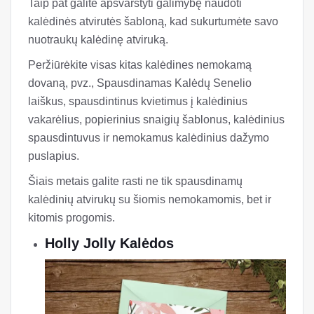
Taip pat galite apsvarstyti galimybę naudoti
kalėdinės atvirutės šabloną, kad sukurtumėte savo
nuotraukų kalėdinę atviruką.
Peržiūrėkite visas kitas kalėdines nemokamą
dovaną, pvz., Spausdinamas Kalėdų Senelio
laiškus, spausdintinus kvietimus į kalėdinius
vakarėlius, popierinius snaigių šablonus, kalėdinius
spausdintuvus ir nemokamus kalėdinius dažymo
puslapius.
Šiais metais galite rasti ne tik spausdinamų
kalėdinių atvirukų su šiomis nemokamomis, bet ir
kitomis progomis.
Holly Jolly Kalėdos