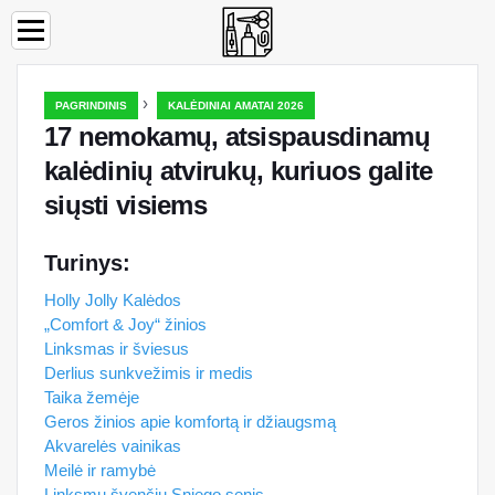
›
PAGRINDINIS
KALĖDINIAI AMATAI 2026
17 nemokamų, atsispausdinamų
kalėdinių atvirukų, kuriuos galite
siųsti visiems
Turinys:
Holly Jolly Kalėdos
„Comfort & Joy“ žinios
Linksmas ir šviesus
Derlius sunkvežimis ir medis
Taika žemėje
Geros žinios apie komfortą ir džiaugsmą
Akvarelės vainikas
Meilė ir ramybė
Linksmų švenčių Sniego senis