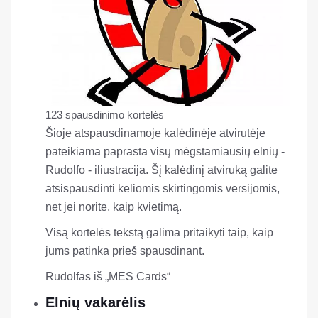
123 spausdinimo kortelės
Šioje atspausdinamoje kalėdinėje atvirutėje
pateikiama paprasta visų mėgstamiausių elnių -
Rudolfo - iliustracija. Šį kalėdinį atviruką galite
atsispausdinti keliomis skirtingomis versijomis,
net jei norite, kaip kvietimą.
Visą kortelės tekstą galima pritaikyti taip, kaip
jums patinka prieš spausdinant.
Rudolfas iš „MES Cards“
Elnių vakarėlis