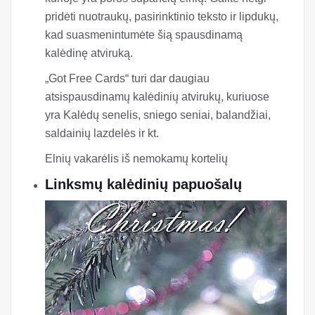
pridėti nuotraukų, pasirinktinio teksto ir lipdukų,
kad suasmenintumėte šią spausdinamą
kalėdinę atviruką.
„Got Free Cards“ turi dar daugiau
atsispausdinamų kalėdinių atvirukų, kuriuose
yra Kalėdų senelis, sniego seniai, balandžiai,
saldainių lazdelės ir kt.
Elnių vakarėlis iš nemokamų kortelių
Linksmų kalėdinių papuošalų