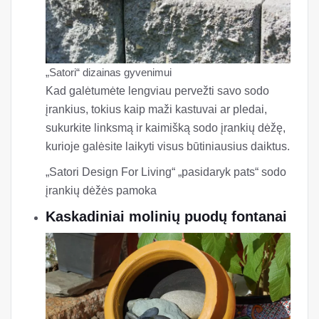
„Satori“ dizainas gyvenimui
Kad galėtumėte lengviau pervežti savo sodo
įrankius, tokius kaip maži kastuvai ar pledai,
sukurkite linksmą ir kaimišką sodo įrankių dėžę,
kurioje galėsite laikyti visus būtiniausius daiktus.
„Satori Design For Living“ „pasidaryk pats“ sodo
įrankių dėžės pamoka
Kaskadiniai molinių puodų fontanai