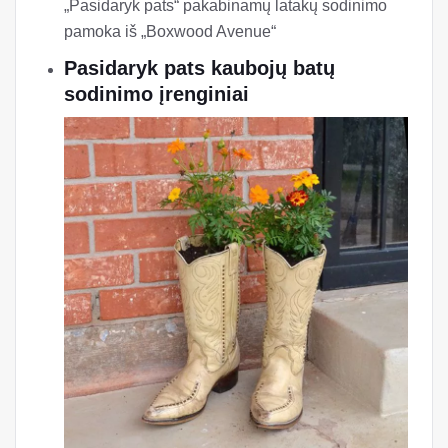
„Pasidaryk pats“ pakabinamų latakų sodinimo
pamoka iš „Boxwood Avenue“
Pasidaryk pats kaubojų batų
sodinimo įrenginiai