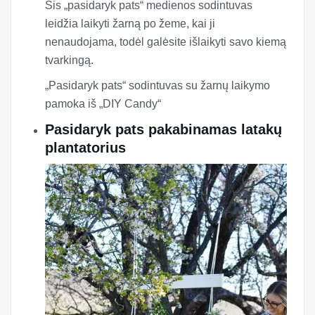
Šis „pasidaryk pats“ medienos sodintuvas
leidžia laikyti žarną po žeme, kai ji
nenaudojama, todėl galėsite išlaikyti savo kiemą
tvarkingą.
„Pasidaryk pats“ sodintuvas su žarnų laikymo
pamoka iš „DIY Candy“
Pasidaryk pats pakabinamas latakų
plantatorius