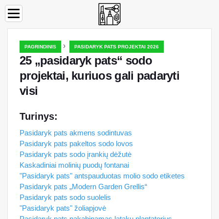
›
PAGRINDINIS
PASIDARYK PATS PROJEKTAI 2026
25 „pasidaryk pats“ sodo
projektai, kuriuos gali padaryti
visi
Turinys:
Pasidaryk pats akmens sodintuvas
Pasidaryk pats pakeltos sodo lovos
Pasidaryk pats sodo įrankių dėžutė
Kaskadiniai molinių puodų fontanai
"Pasidaryk pats" antspauduotas molio sodo etiketes
Pasidaryk pats „Modern Garden Grellis“
Pasidaryk pats sodo suolelis
"Pasidaryk pats" žoliapjovė
Pasidaryk pats pakabinamas latakų plantatorius