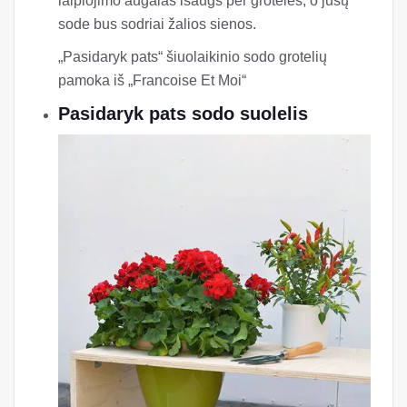
laipiojimo augalas išaugs per groteles, o jūsų
sode bus sodriai žalios sienos.
„Pasidaryk pats“ šiuolaikinio sodo grotelių
pamoka iš „Francoise Et Moi“
Pasidaryk pats sodo suolelis