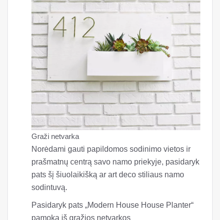
Graži netvarka
Norėdami gauti papildomos sodinimo vietos ir
prašmatnų centrą savo namo priekyje, pasidaryk
pats šį šiuolaikišką ar art deco stiliaus namo
sodintuvą.
Pasidaryk pats „Modern House House Planter“
pamoka iš gražios netvarkos