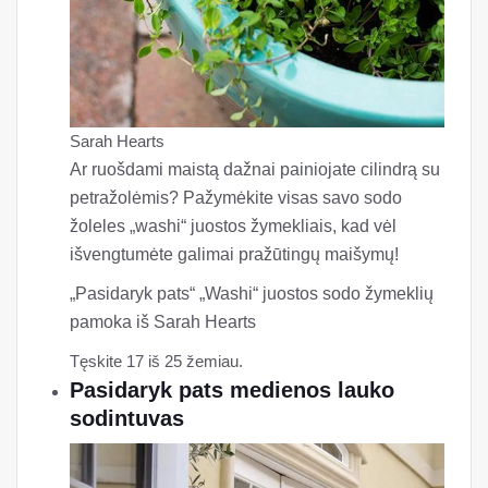
Sarah Hearts
Ar ruošdami maistą dažnai painiojate cilindrą su
petražolėmis? Pažymėkite visas savo sodo
žoleles „washi“ juostos žymekliais, kad vėl
išvengtumėte galimai pražūtingų maišymų!
„Pasidaryk pats“ „Washi“ juostos sodo žymeklių
pamoka iš Sarah Hearts
Tęskite 17 iš 25 žemiau.
Pasidaryk pats medienos lauko
sodintuvas