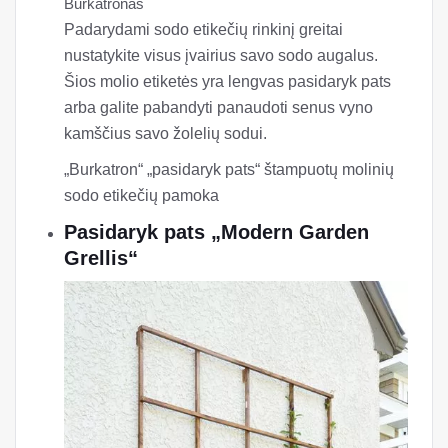
Burkatronas
Padarydami sodo etikečių rinkinį greitai
nustatykite visus įvairius savo sodo augalus.
Šios molio etiketės yra lengvas pasidaryk pats
arba galite pabandyti panaudoti senus vyno
kamščius savo žolelių sodui.
„Burkatron“ „pasidaryk pats“ štampuotų molinių
sodo etikečių pamoka
Pasidaryk pats „Modern Garden
Grellis“