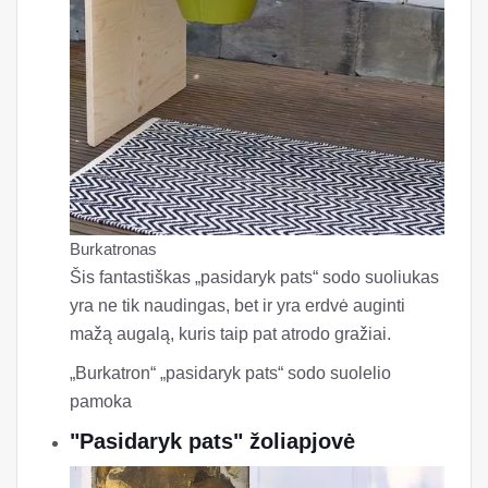
Burkatronas
Šis fantastiškas „pasidaryk pats“ sodo suoliukas
yra ne tik naudingas, bet ir yra erdvė auginti
mažą augalą, kuris taip pat atrodo gražiai.
„Burkatron“ „pasidaryk pats“ sodo suolelio
pamoka
"Pasidaryk pats" žoliapjovė