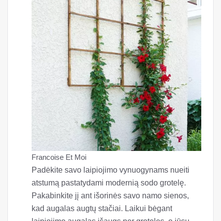
Francoise Et Moi
Padėkite savo laipiojimo vynuogynams nueiti
atstumą pastatydami modernią sodo grotelę.
Pakabinkite jį ant išorinės savo namo sienos,
kad augalas augtų stačiai. Laikui bėgant