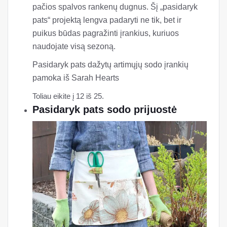
pačios spalvos rankenų dugnus. Šį „pasidaryk
pats“ projektą lengva padaryti ne tik, bet ir
puikus būdas pagražinti įrankius, kuriuos
naudojate visą sezoną.
Pasidaryk pats dažytų artimųjų sodo įrankių
pamoka iš Sarah Hearts
Toliau eikite į 12 iš 25.
Pasidaryk pats sodo prijuostė