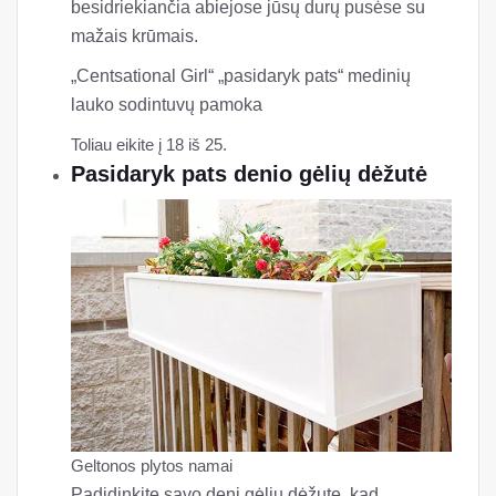
besidriekiančia abiejose jūsų durų pusėse su
mažais krūmais.
„Centsational Girl“ „pasidaryk pats“ medinių
lauko sodintuvų pamoka
Toliau eikite į 18 iš 25.
Pasidaryk pats denio gėlių dėžutė
Geltonos plytos namai
Padidinkite savo denį gėlių dėžute, kad