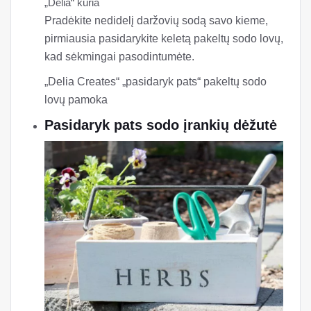
„Delia“ kuria
Pradėkite nedidelį daržovių sodą savo kieme,
pirmiausia pasidarykite keletą pakeltų sodo lovų,
kad sėkmingai pasodintumėte.
„Delia Creates“ „pasidaryk pats“ pakeltų sodo
lovų pamoka
Pasidaryk pats sodo įrankių dėžutė