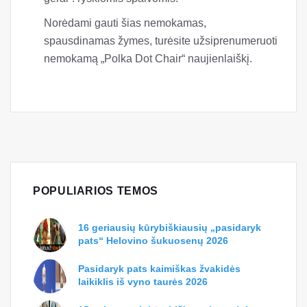
Norėdami gauti šias nemokamas,
spausdinamas žymes, turėsite užsiprenumeruoti
nemokamą „Polka Dot Chair“ naujienlaiškį.
POPULIARIOS TEMOS
16 geriausių kūrybiškiausių „pasidaryk
pats“ Helovino šukuosenų 2026
Pasidaryk pats kaimiškas žvakidės
laikiklis iš vyno taurės 2026