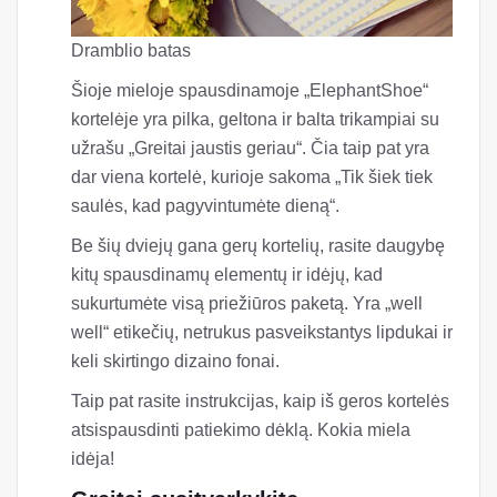
Dramblio batas
Šioje mieloje spausdinamoje „ElephantShoe“
kortelėje yra pilka, geltona ir balta trikampiai su
užrašu „Greitai jaustis geriau“. Čia taip pat yra
dar viena kortelė, kurioje sakoma „Tik šiek tiek
saulės, kad pagyvintumėte dieną“.
Be šių dviejų gana gerų kortelių, rasite daugybę
kitų spausdinamų elementų ir idėjų, kad
sukurtumėte visą priežiūros paketą. Yra „well
well“ etikečių, netrukus pasveikstantys lipdukai ir
keli skirtingo dizaino fonai.
Taip pat rasite instrukcijas, kaip iš geros kortelės
atsispausdinti patiekimo dėklą. Kokia miela
idėja!