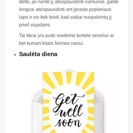
dėlto, jei norite jį atsispausdinti namuose, galite
lengvai atsispausdinti ant įprasto popieriaus
lapo ir vis tiek leisti, kad vaikai nuspalvintų jį
prieš siųsdami.
Tai tikrai yra puiki sveikimo kortelė seneliui ar
bet kuriam kitam šeimos nariui.
Saulėta diena