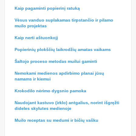
Kaip pagaminti popierinį ratuką
Vėsus vanduo suplakamas tirpstančio ir pilamo
muilo projektas
Kaip nerti aštuonkojį
Popierinių plokščių laikrodžių amatas vaikams
Šaltojo proceso metodas muilui gaminti
Nemokami medienos apdirbimo planai jūsų
namams ir kiemui
Krokodilo nėrimo dygsnio pamoka
Naudojant kastuvo (irklo) antgalius, norint išgręžti
dideles skylutes medienoje
Muilo receptas su medumi ir bičių vašku