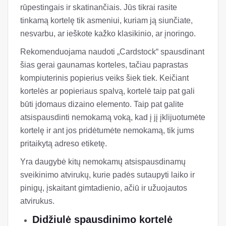
rūpestingais ir skatinančiais. Jūs tikrai rasite
tinkamą kortelę tik asmeniui, kuriam ją siunčiate,
nesvarbu, ar ieškote kažko klasikinio, ar įnoringo.
Rekomenduojama naudoti „Cardstock“ spausdinant
šias gerai gaunamas korteles, tačiau paprastas
kompiuterinis popierius veiks šiek tiek. Keičiant
kortelės ar popieriaus spalvą, kortelė taip pat gali
būti įdomaus dizaino elemento. Taip pat galite
atsispausdinti nemokamą voką, kad į jį įklijuotumėte
kortelę ir ant jos pridėtumėte nemokamą, tik jums
pritaikytą adreso etiketę.
Yra daugybė kitų nemokamų atsispausdinamų
sveikinimo atvirukų, kurie padės sutaupyti laiko ir
pinigų, įskaitant gimtadienio, ačiū ir užuojautos
atvirukus.
Didžiulė spausdinimo kortelė