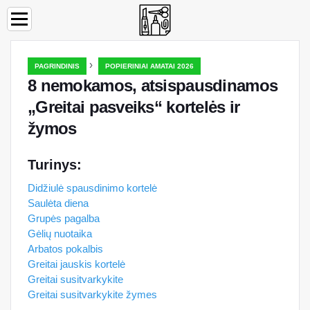
›
PAGRINDINIS
POPIERINIAI AMATAI 2026
8 nemokamos, atsispausdinamos
„Greitai pasveiks“ kortelės ir
žymos
Turinys:
Didžiulė spausdinimo kortelė
Saulėta diena
Grupės pagalba
Gėlių nuotaika
Arbatos pokalbis
Greitai jauskis kortelė
Greitai susitvarkykite
Greitai susitvarkykite žymes