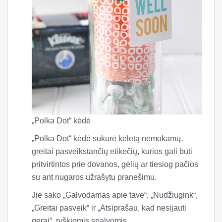
„Polka Dot“ kėdė
„Polka Dot“ kėdė sukūrė keletą nemokamų,
greitai pasveikstančių etikečių, kurios gali būti
pritvirtintos prie dovanos, gėlių ar tiesiog pačios
su ant nugaros užrašytu pranešimu.
Jie sako „Galvodamas apie tave“, „Nudžiugink“,
„Greitai pasveik“ ir „Atsiprašau, kad nesijauti
gerai“. ryškiomis spalvomis.