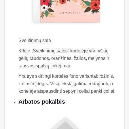
Sveikinimų sala
Kitoje „Sveikinimų salos“ kortelėje yra ryškių
gėlių raudonos, oranžinės, žalios, mėlynos ir
rausvos spalvų linkėjimai.
Yra trys skirtingi kortelės fono variantai: rožinis,
žalias ir įdegis. Visą tekstą galima redaguoti, o
kortelėje atspausdinti septyni coliai penki coliai.
Arbatos pokalbis