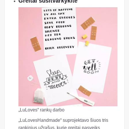
Greitai susitvarkykite
„LuLoves“ rankų darbo
„LuLovesHandmade“ suprojektavo šiuos tris
rankinius užrašus, kurie greitai pasveiks