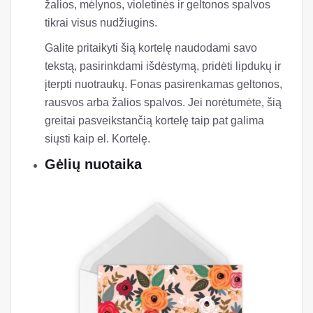
žalios, mėlynos, violetinės ir geltonos spalvos
tikrai visus nudžiugins.
Galite pritaikyti šią kortelę naudodami savo
tekstą, pasirinkdami išdėstymą, pridėti lipdukų ir
įterpti nuotraukų. Fonas pasirenkamas geltonos,
rausvos arba žalios spalvos. Jei norėtumėte, šią
greitai pasveikstančią kortelę taip pat galima
siųsti kaip el. Kortelę.
Gėlių nuotaika