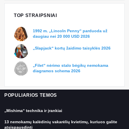
TOP STRAIPSNIAI
1992 m. „Lincoln Penny“ parduoda už
daugiau nei 20 000 USD 2026
„Slapjack“ kortų žaidimo taisyklės 2026
„Filet“ nėrimo stalo bėgikų nemokama
diagramos schema 2026
POPULIARIOS TEMOS
„Mishima“ technika ir įrankiai
13 nemokamų kalėdinių vakarėlių kvietimų, kuriuos galite
atsispausdinti