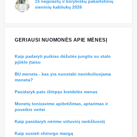
15 neįprastų ir kūrybiškų pakartotinių
sieninių kabliukų 2026
GERIAUSI NUOMONĖS APIE MĖNESĮ
Kaip padaryti puikias dėžutės jungtis su stalo
pjūklo įtaisu
BU moneta - kas yra nuostabi necirkuliuojama
moneta?
Pasidaryk pats ištirpęs kreidelės menas
Monetų tonizavimo apibrėžimas, aptarimas ir
poveikis vertei
Kaip pasidaryti nėrimo virtuvinį rankšluostį
Kaip susieti chirurgo mazgą